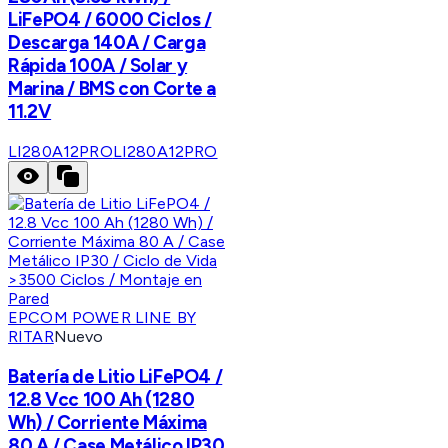
LiFePO4 / 6000 Ciclos /
Descarga 140A / Carga
Rápida 100A / Solar y
Marina / BMS con Corte a
11.2V
LI280A12PRO
LI280A12PRO
EPCOM POWER LINE BY
RITAR
Nuevo
Batería de Litio LiFePO4 /
12.8 Vcc 100 Ah (1280
Wh) / Corriente Máxima
80 A / Case Metálico IP30