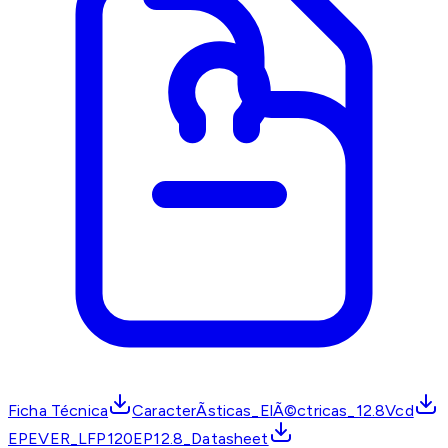
Ficha Técnica
CaracterÃ­sticas_ElÃ©ctricas_12.8Vcd
EPEVER_LFP120EP12.8_Datasheet