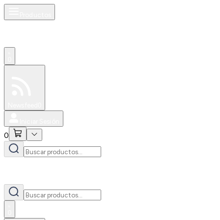
Productos
0
Especiales
Newsfeed
0
Iniciar Sesión
0
0