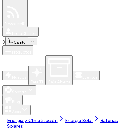
Especiales
Newsfeed
0
Iniciar Sesión
0
Carrito
Productos
Nuevos
Eventos
Para Ti
Caja Abierta
Soporte
Blog
Apps
Energía y Climatización
Energía Solar
Baterías
Solares