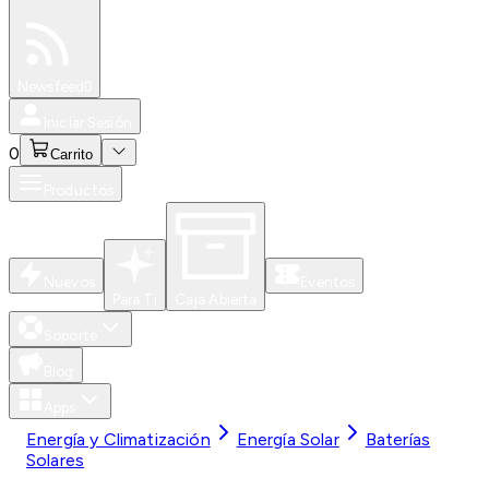
Especiales
Newsfeed
0
Iniciar Sesión
0
Carrito
Productos
Nuevos
Eventos
Para Ti
Caja Abierta
Soporte
Blog
Apps
Energía y Climatización
Energía Solar
Baterías
Solares