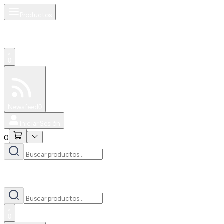
Productos
0
Especiales
Newsfeed
0
Iniciar Sesión
0
0