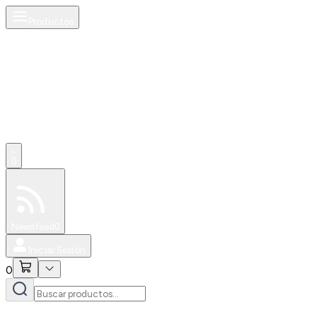
Productos
0
Especiales
Newsfeed
0
Iniciar Sesión
0