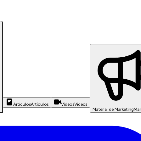
Artículos
Artículos
Videos
Videos
s
Material de Marketing
Mar