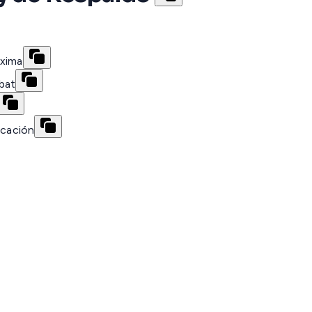
áxima
bat
icación