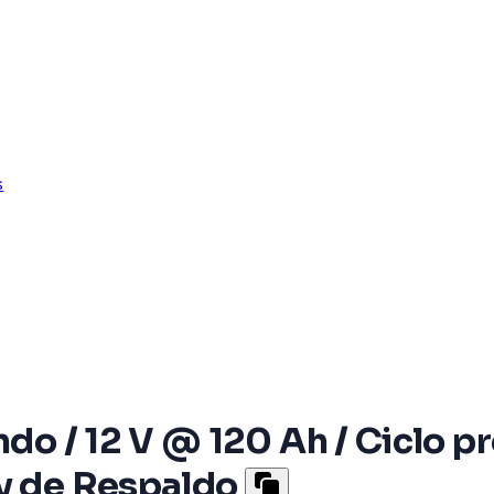
s
ndo / 12 V @ 120 Ah / Ciclo p
 y de Respaldo