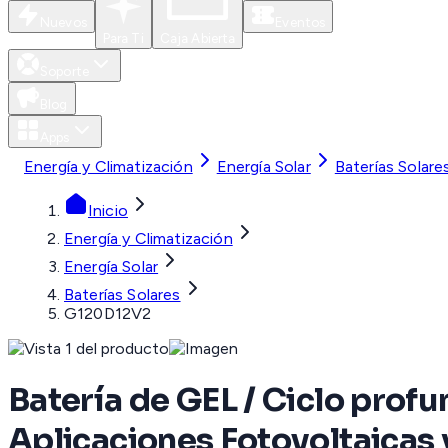
Nuevos
Eventos
Para Ti
Caja Abierta
Soporte
Blog
Apps
Energía y Climatización
Energía Solar
Baterías Solare
Inicio
Energía y Climatización
Energía Solar
Baterías Solares
G120D12V2
Batería de GEL / Ciclo profu
Aplicaciones Fotovoltaicas