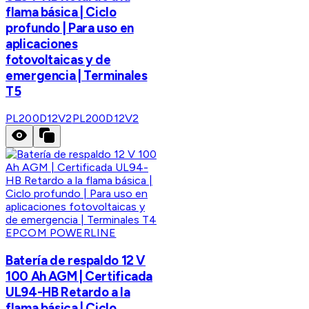
flama básica | Ciclo
profundo | Para uso en
aplicaciones
fotovoltaicas y de
emergencia | Terminales
T5
PL200D12V2
PL200D12V2
EPCOM POWERLINE
Batería de respaldo 12 V
100 Ah AGM | Certificada
UL94-HB Retardo a la
flama básica | Ciclo