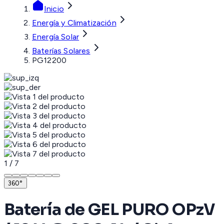
Inicio
Energía y Climatización
Energía Solar
Baterías Solares
PG12200
1
/
7
360°
Batería de GEL PURO OPzV