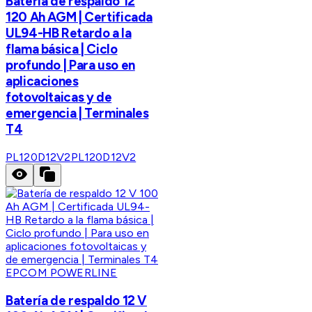
Batería de respaldo 12
120 Ah AGM | Certificada
UL94-HB Retardo a la
flama básica | Ciclo
profundo | Para uso en
aplicaciones
fotovoltaicas y de
emergencia | Terminales
T4
PL120D12V2
PL120D12V2
EPCOM POWERLINE
Batería de respaldo 12 V