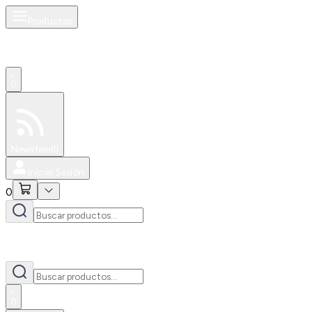
Productos
0
Especiales
Newsfeed
0
Iniciar Sesión
0
0