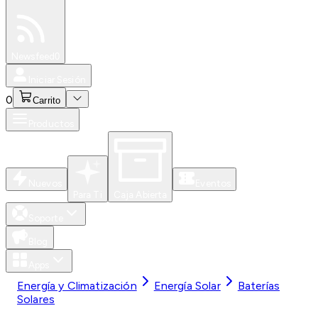
Especiales
Newsfeed
0
Iniciar Sesión
0
Carrito
Productos
Nuevos
Eventos
Para Ti
Caja Abierta
Soporte
Blog
Apps
Energía y Climatización
Energía Solar
Baterías
Solares