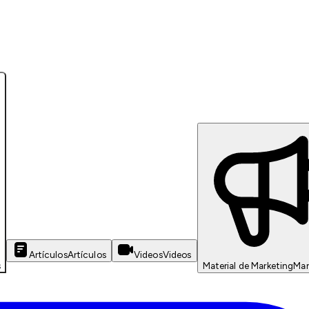
Artículos
Artículos
Videos
Videos
s
Material de Marketing
Mar