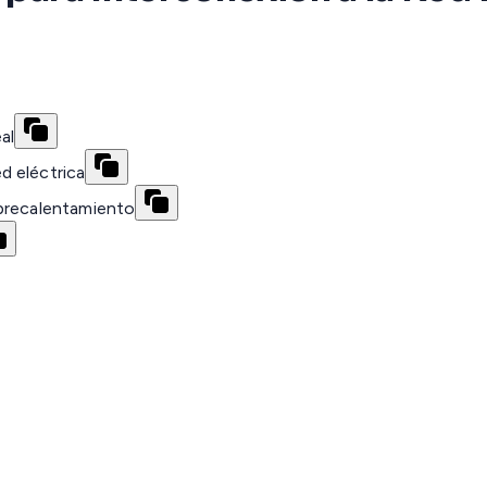
al
d eléctrica
obrecalentamiento