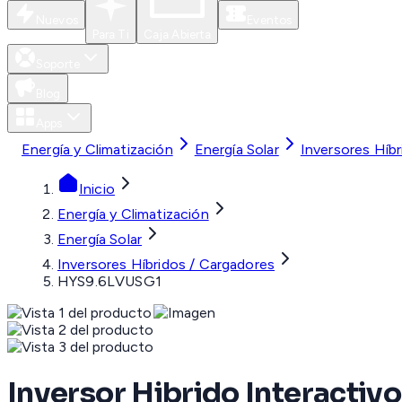
Nuevos
Eventos
Para Ti
Caja Abierta
Soporte
Blog
Apps
Energía y Climatización
Energía Solar
Inversores Híb
Inicio
Energía y Climatización
Energía Solar
Inversores Híbridos / Cargadores
HYS9.6LVUSG1
Inversor Hibrido Interactivo