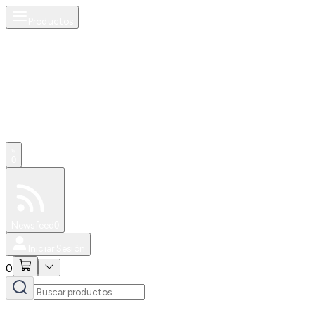
Productos
0
Especiales
Newsfeed
0
Iniciar Sesión
0