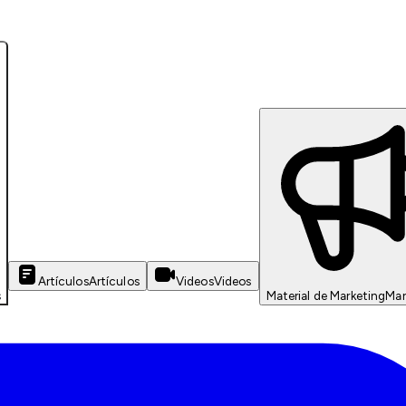
Artículos
Artículos
Videos
Videos
s
Material de Marketing
Mar