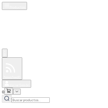
Productos
0
Especiales
Newsfeed
0
Iniciar Sesión
0