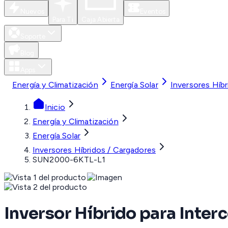
Nuevos
Eventos
Para Ti
Caja Abierta
Soporte
Blog
Apps
Energía y Climatización
Energía Solar
Inversores Híb
Inicio
Energía y Climatización
Energía Solar
Inversores Híbridos / Cargadores
SUN2000-6KTL-L1
Inversor Híbrido para Inter