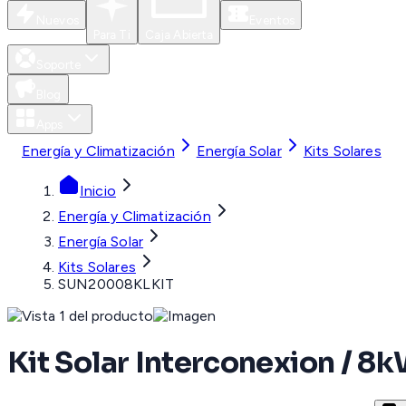
Nuevos
Eventos
Para Ti
Caja Abierta
Soporte
Blog
Apps
Energía y Climatización
Energía Solar
Kits Solares
Inicio
Energía y Climatización
Energía Solar
Kits Solares
SUN20008KLKIT
Kit Solar Interconexion / 8