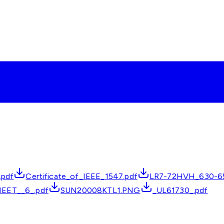
.pdf
Certificate_of_IEEE_1547.pdf
LR7-72HVH_630-65
EET__6_.pdf
SUN20008KTL1.PNG
_UL61730_.pdf