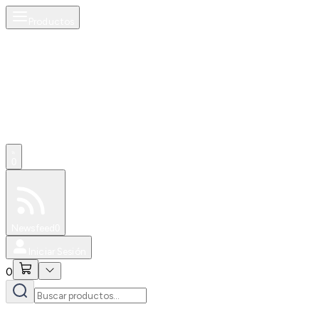
Productos
0
Especiales
Newsfeed
0
Iniciar Sesión
0