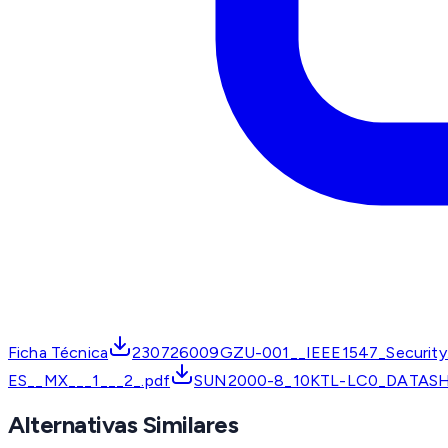
Ficha Técnica
230726009GZU-001__IEEE1547_Security
ES__MX___1___2_.pdf
SUN2000-8_10KTL-LC0_DATASH
Alternativas Similares