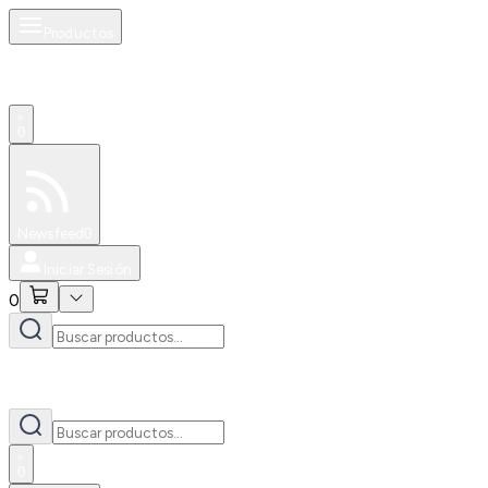
Productos
0
Especiales
Newsfeed
0
Iniciar Sesión
0
0