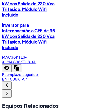
kW con Salida de 220 Vca
Trifasico, Módulo Wifi
Incluido
Inversor para
Interconexión a CFE de 36
kW con Salida de 220 Vca
Trifasico, Módulo Wifi
Incluido
MAC36KTL3-
XL
MAC36KTL3-XL
Reemplazo sugerido:
BNT036KTA
Equipos Relacionados