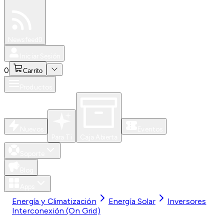
Especiales
Newsfeed
0
Iniciar Sesión
0
Carrito
Productos
Nuevos
Eventos
Para Ti
Caja Abierta
Soporte
Blog
Apps
Energía y Climatización
Energía Solar
Inversores
Interconexión (On Grid)