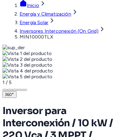
Inicio
Energía y Climatización
Energía Solar
Inversores Interconexión (On Grid)
MIN10000TLX
1
/
5
360°
Inversor para
Interconexión / 10 kW /
220 Vca / 3 MPPT /