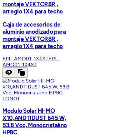
montaje VEKTOR8R ,
arreglo 1X4 para techo
Caja de accesorios de
aluminio anodizado para
montaje VEKTOR8R ,
arreglo 1X4 para techo
EPL-AMO01-1X4ST
EPL-
AMO01-1X4ST
LONGI
Modulo Solar HI-MO
X10,ANDTIDUST 645 W,
53.8 Vcc, Monocristalino
HPBC