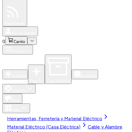
Especiales
Newsfeed
0
Iniciar Sesión
0
Carrito
Productos
Nuevos
Eventos
Para Ti
Caja Abierta
Soporte
Blog
Apps
Herramientas, Ferretería y Material Eléctrico
Material Eléctrico (Casa Eléctrica)
Cable y Alambre