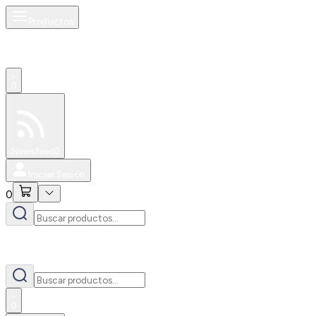
Productos
0
Especiales
Newsfeed
0
Iniciar Sesión
0
0