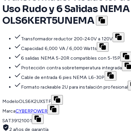
Uso Rudo y 6 Salidas NEM
OLS6KERT5UNEMA
Transformador reductor 200-240V a 120V
Capacidad 6,000 VA / 6,000 Watts
6 salidas NEMA 5-20R compatibles con 5-15P
Protección contra sobretemperatura integrada
Cable de entrada 6 pies NEMA L6-30P
Formato rackeable 2U para instalación profesional
Modelo
OLS6K2UXSTF
Marca
CYBERPOWER
SAT
39121001
2 años de garantía