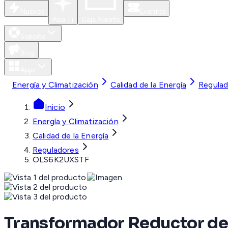
Nuevos
Eventos
Para Ti
Caja Abierta
Soporte
Blog
Apps
Energía y Climatización
Calidad de la Energía
Regulad
Inicio
Energía y Climatización
Calidad de la Energía
Reguladores
OLS6K2UXSTF
Transformador Reductor de 