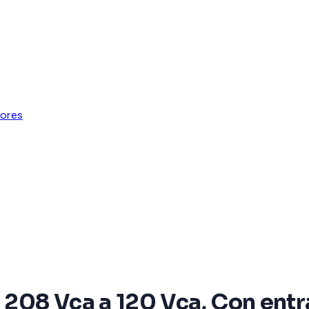
ores
208 Vca a 120 Vca, Con ent