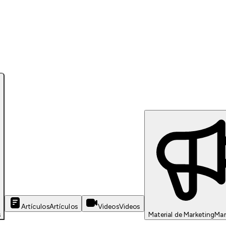
Artículos
Artículos
Videos
Videos
s
Material de Marketing
Mar