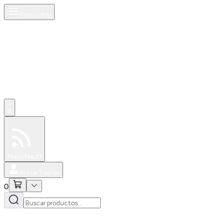
Productos
0
Especiales
Newsfeed
0
Iniciar Sesión
0