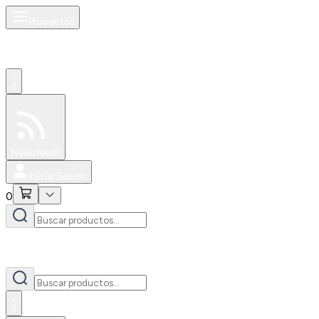
Productos
0
Especiales
Newsfeed
0
Iniciar Sesión
0
0