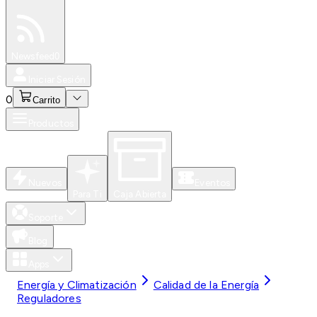
Especiales
Newsfeed
0
Iniciar Sesión
0
Carrito
Productos
Nuevos
Eventos
Para Ti
Caja Abierta
Soporte
Blog
Apps
Energía y Climatización
Calidad de la Energía
Reguladores