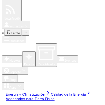
Especiales
Newsfeed
0
Iniciar Sesión
0
Carrito
Productos
Nuevos
Eventos
Para Ti
Caja Abierta
Soporte
Blog
Apps
Energía y Climatización
Calidad de la Energía
Accesorios para Tierra Física