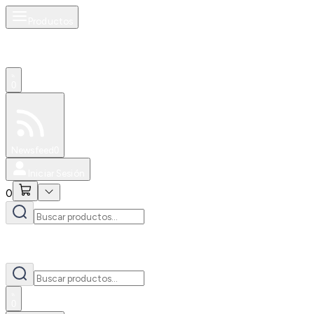
Productos
0
Especiales
Newsfeed
0
Iniciar Sesión
0
0