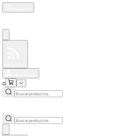
Productos
0
Especiales
Newsfeed
0
Iniciar Sesión
0
0