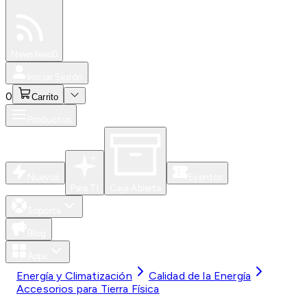
Especiales
Newsfeed
0
Iniciar Sesión
0
Carrito
Productos
Nuevos
Eventos
Para Ti
Caja Abierta
Soporte
Blog
Apps
Energía y Climatización
Calidad de la Energía
Accesorios para Tierra Física