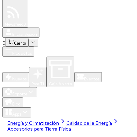
Especiales
Newsfeed
0
Iniciar Sesión
0
Carrito
Productos
Nuevos
Eventos
Para Ti
Caja Abierta
Soporte
Blog
Apps
Energía y Climatización
Calidad de la Energía
Accesorios para Tierra Física