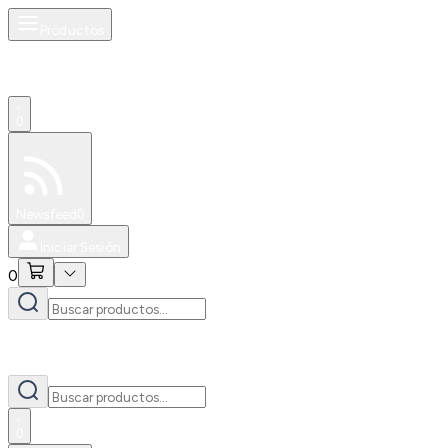
Productos
0
Especiales
Newsfeed
0
Iniciar Sesión
0
0