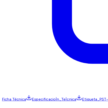
Ficha Técnica
EspecificacioÌn_TeÌcnica
Etiqueta_PST