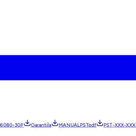
-6080-30P
GarantiÌa
MANUALPSTpdf
PST-XXX-XXX