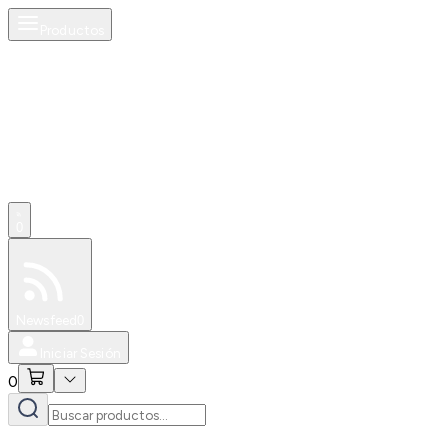
Productos
0
Especiales
Newsfeed
0
Iniciar Sesión
0