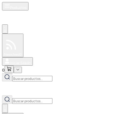
Productos
0
Especiales
Newsfeed
0
Iniciar Sesión
0
0