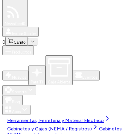
Especiales
Newsfeed
0
Iniciar Sesión
0
Carrito
Productos
Nuevos
Eventos
Para Ti
Caja Abierta
Soporte
Blog
Apps
Herramientas, Ferretería y Material Eléctrico
Gabinetes y Cajas (NEMA / Registros)
Gabinetes