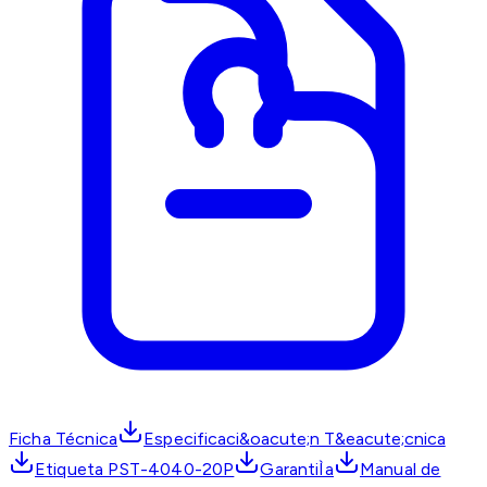
Ficha Técnica
Especificaci&oacute;n T&eacute;cnica
Etiqueta PST-4040-20P
GarantiÌa
Manual de