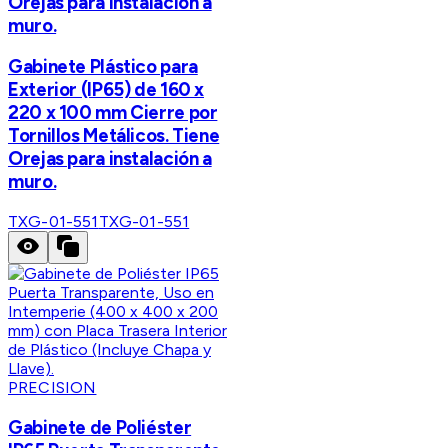
Orejas para instalación a
muro.
Gabinete Plástico para
Exterior (IP65) de 160 x
220 x 100 mm Cierre por
Tornillos Metálicos. Tiene
Orejas para instalación a
muro.
TXG-01-551
TXG-01-551
PRECISION
Gabinete de Poliéster