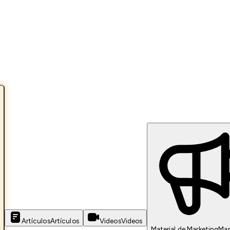
Artículos
Artículos
Videos
Videos
s
Material de Marketing
Mar