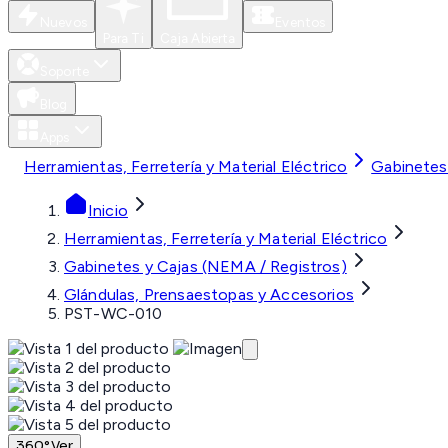
Nuevos
Eventos
Para Ti
Caja Abierta
Soporte
Blog
Apps
Herramientas, Ferretería y Material Eléctrico
Gabinetes
Inicio
Herramientas, Ferretería y Material Eléctrico
Gabinetes y Cajas (NEMA / Registros)
Glándulas, Prensaestopas y Accesorios
PST-WC-010
360°
Ver