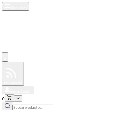
Productos
0
Especiales
Newsfeed
0
Iniciar Sesión
0