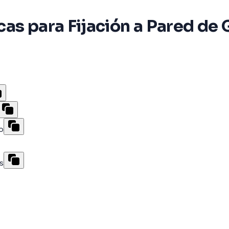
as para Fijación a Pared de 
o
s