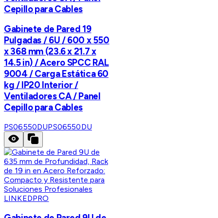
Cepillo para Cables
Gabinete de Pared 19
Pulgadas / 6U / 600 x 550
x 368 mm (23.6 x 21.7 x
14.5 in) / Acero SPCC RAL
9004 / Carga Estática 60
kg / IP20 Interior /
Ventiladores CA / Panel
Cepillo para Cables
PS06550DU
PS06550DU
LINKEDPRO
Gabinete de Pared 9U de