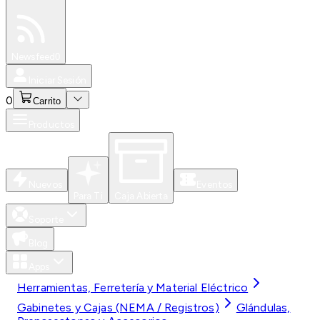
Especiales
Newsfeed
0
Iniciar Sesión
0
Carrito
Productos
Nuevos
Eventos
Para Ti
Caja Abierta
Soporte
Blog
Apps
Herramientas, Ferretería y Material Eléctrico
Gabinetes y Cajas (NEMA / Registros)
Glándulas,