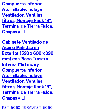
Compuerta Inferior
Atornillable. Incluye
Ventilador, Ventilas,
filtros, Montaje Rack 19",
Terminal de Tierra Física,
Chapas y Ll
Gabinete Ventilado de
Acero IP55 Uso en
Exterior (593 x 609 x 399
mm) con Placa Trasera
Interior Metálica y
Compuerta Inferior
Atornillable. Incluye
Ventilador, Ventilas,
filtros, Montaje Rack 19",
Terminal de Tierra Física,
Chapas y Ll
PST-5060-19RAV
PST-5060-