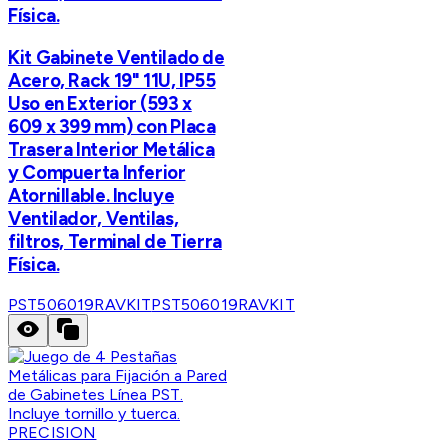
Física.
Kit Gabinete Ventilado de
Acero, Rack 19" 11U, IP55
Uso en Exterior (593 x
609 x 399 mm) con Placa
Trasera Interior Metálica
y Compuerta Inferior
Atornillable. Incluye
Ventilador, Ventilas,
filtros, Terminal de Tierra
Física.
PST506019RAVKIT
PST506019RAVKIT
PRECISION