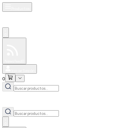
Productos
0
Especiales
Newsfeed
0
Iniciar Sesión
0
0