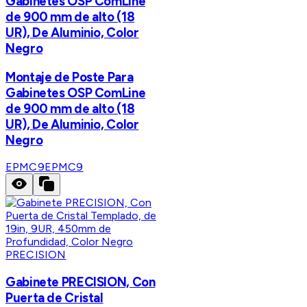
Gabinetes OSP ComLine
de 900 mm de alto (18
UR), De Aluminio, Color
Negro
Montaje de Poste Para
Gabinetes OSP ComLine
de 900 mm de alto (18
UR), De Aluminio, Color
Negro
EPMC9
EPMC9
PRECISION
Gabinete PRECISION, Con
Puerta de Cristal