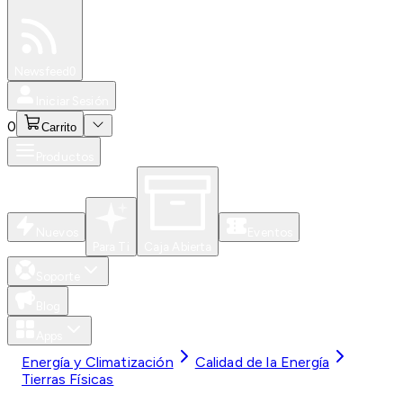
Especiales
Newsfeed
0
Iniciar Sesión
0
Carrito
Productos
Nuevos
Eventos
Para Ti
Caja Abierta
Soporte
Blog
Apps
Energía y Climatización
Calidad de la Energía
Tierras Físicas