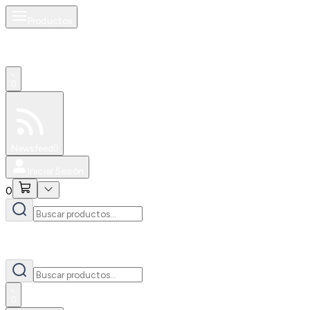
Productos
0
Especiales
Newsfeed
0
Iniciar Sesión
0
0