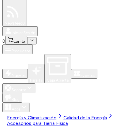
Especiales
Newsfeed
0
Iniciar Sesión
0
Carrito
Productos
Nuevos
Eventos
Para Ti
Caja Abierta
Soporte
Blog
Apps
Energía y Climatización
Calidad de la Energía
Accesorios para Tierra Física