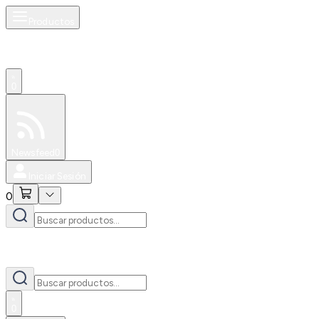
Productos
0
Especiales
Newsfeed
0
Iniciar Sesión
0
0