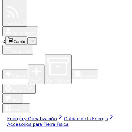
Especiales
Newsfeed
0
Iniciar Sesión
0
Carrito
Productos
Nuevos
Eventos
Para Ti
Caja Abierta
Soporte
Blog
Apps
Energía y Climatización
Calidad de la Energía
Accesorios para Tierra Física