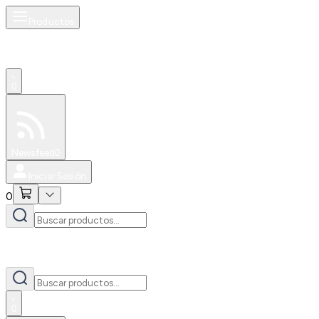
Productos
0
Especiales
Newsfeed
0
Iniciar Sesión
0
0