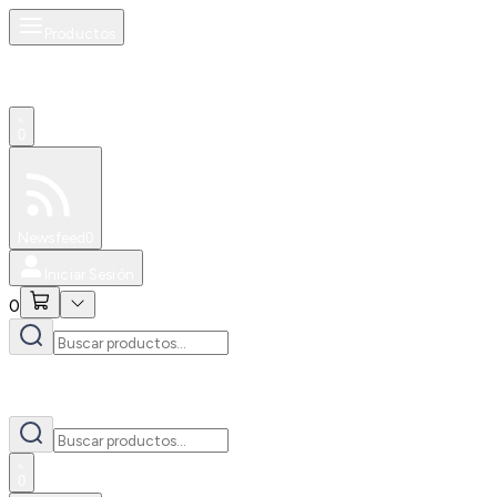
Productos
0
Especiales
Newsfeed
0
Iniciar Sesión
0
0