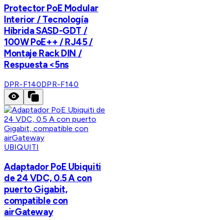
Protector PoE Modular
Interior / Tecnología
Híbrida SASD-GDT /
100W PoE++ / RJ45 /
Montaje Rack DIN /
Respuesta <5ns
DPR-F140
DPR-F140
UBIQUITI
Adaptador PoE Ubiquiti
de 24 VDC, 0.5 A con
puerto Gigabit,
compatible con
airGateway