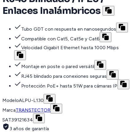
Enlaces Inalámbricos
Tubo GDT con respuesta en nanosegundos
Compatible con Cat5, Cat5e y Cat6
Velocidad Gigabit Ethernet hasta 1000 Mbps
Montaje en poste o pared versátil
RJ45 blindado para conexiones seguras
Protección PoE+ hasta 51W para cámaras IP
Modelo
ALPU-L130
Marca
TRANSTECTOR
SAT
39121634
3 años de garantía