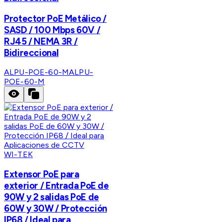
Protector PoE Metálico /
SASD / 100 Mbps 60V /
RJ45 / NEMA 3R /
Bidireccional
ALPU-POE-60-M
ALPU-
POE-60-M
WI-TEK
Extensor PoE para
exterior / Entrada PoE de
90W y 2 salidas PoE de
60W y 30W / Protección
IP68 / Ideal para