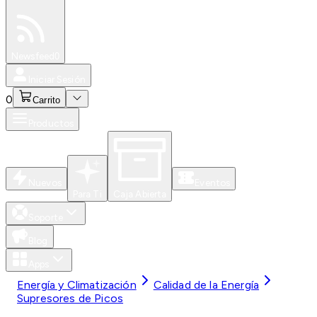
Especiales
Newsfeed
0
Iniciar Sesión
0
Carrito
Productos
Nuevos
Eventos
Para Ti
Caja Abierta
Soporte
Blog
Apps
Energía y Climatización
Calidad de la Energía
Supresores de Picos