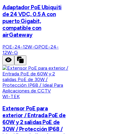
Adaptador PoE Ubiquiti
de 24 VDC, 0.5 A con
puerto Gigabit,
compatible con
airGateway
POE-24-12W-G
POE-24-
12W-G
WI-TEK
Extensor PoE para
exterior / Entrada PoE de
60W y 2 salidas PoE de
30W / Protección IP68 /