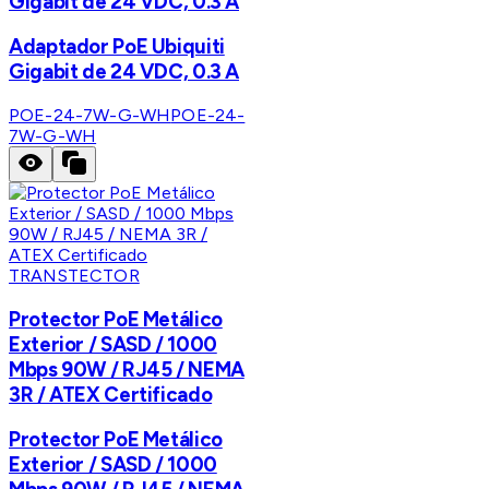
Gigabit de 24 VDC, 0.3 A
Adaptador PoE Ubiquiti
Gigabit de 24 VDC, 0.3 A
POE-24-7W-G-WH
POE-24-
7W-G-WH
TRANSTECTOR
Protector PoE Metálico
Exterior / SASD / 1000
Mbps 90W / RJ45 / NEMA
3R / ATEX Certificado
Protector PoE Metálico
Exterior / SASD / 1000