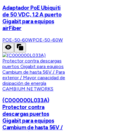
Adaptador PoE Ubiquiti
de 50 VDC, 1.2 A puerto
Gigabit para equipos
airFiber
POE-50-60W
POE-50-60W
CAMBIUM NETWORKS
(C000000L033A)
Protector contra
descargas puertos
Gigabit para equipos
Cambium de hasta 56V /