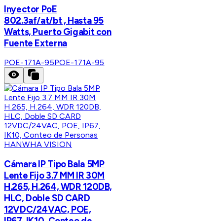
Inyector PoE
802.3af/at/bt , Hasta 95
Watts, Puerto Gigabit con
Fuente Externa
POE-171A-95
POE-171A-95
HANWHA VISION
Cámara IP Tipo Bala 5MP
Lente Fijo 3.7 MM IR 30M
H.265, H.264, WDR 120DB,
HLC, Doble SD CARD
12VDC/24VAC, POE,
IP67, IK10, Conteo de