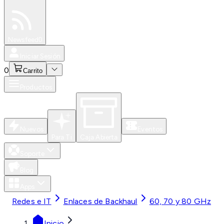
Especiales
Newsfeed
0
Iniciar Sesión
0
Carrito
Productos
Nuevos
Eventos
Para Ti
Caja Abierta
Soporte
Blog
Apps
Redes e IT
Enlaces de Backhaul
60, 70 y 80 GHz
Inicio