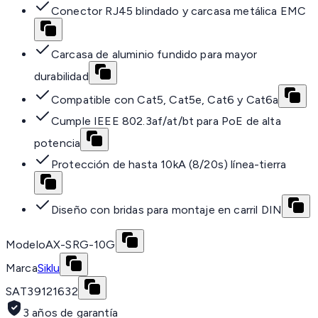
Conector RJ45 blindado y carcasa metálica EMC
Carcasa de aluminio fundido para mayor
durabilidad
Compatible con Cat5, Cat5e, Cat6 y Cat6a
Cumple IEEE 802.3af/at/bt para PoE de alta
potencia
Protección de hasta 10kA (8/20s) línea-tierra
Diseño con bridas para montaje en carril DIN
Modelo
AX-SRG-10G
Marca
Siklu
SAT
39121632
3 años de garantía