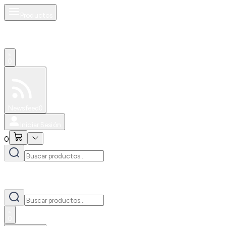
Productos
0
Especiales
Newsfeed
0
Iniciar Sesión
0
0