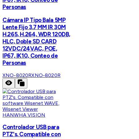
Personas
Cámara IP Tipo Bala 5MP
Lente Fijo 3.7 MM IR 30M
H.265, H.264, WDR 120DB,
HLC, Doble SD CARD
12VDC/24VAC, POE,
IP67, IK10, Conteo de
Personas
XNO-8020R
XNO-8020R
HANWHA VISION
Controlador USB para
PTZ's. Compatible con