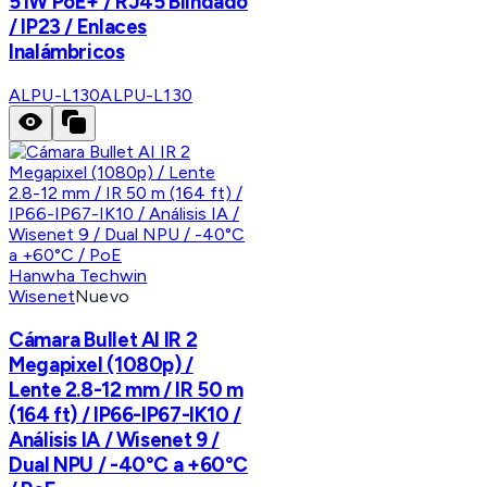
51W PoE+ / RJ45 Blindado
/ IP23 / Enlaces
Inalámbricos
ALPU-L130
ALPU-L130
Hanwha Techwin
Wisenet
Nuevo
Cámara Bullet AI IR 2
Megapixel (1080p) /
Lente 2.8-12 mm / IR 50 m
(164 ft) / IP66-IP67-IK10 /
Análisis IA / Wisenet 9 /
Dual NPU / -40°C a +60°C