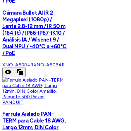
/ PoE
Cámara Bullet AI IR 2
Megapixel (1080p) /
Lente 2.8-12 mm / IR 50 m
(164 ft) / IP66-IP67-IK10 /
Análisis IA / Wisenet 9 /
Dual NPU / -40°C a +60°C
/ PoE
XNO-A6084R
XNO-A6084R
PANDUIT
Ferrule Aislado PAN-
TERM para Cable 18 AWG,
Largo 12mm, DIN Color