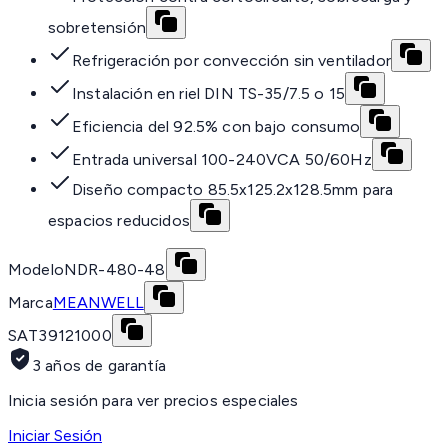
sobretensión
Refrigeración por convección sin ventilador
Instalación en riel DIN TS-35/7.5 o 15
Eficiencia del 92.5% con bajo consumo
Entrada universal 100-240VCA 50/60Hz
Diseño compacto 85.5x125.2x128.5mm para
espacios reducidos
Modelo
NDR-480-48
Marca
MEANWELL
SAT
39121000
3 años de garantía
Inicia sesión para ver precios especiales
Iniciar Sesión