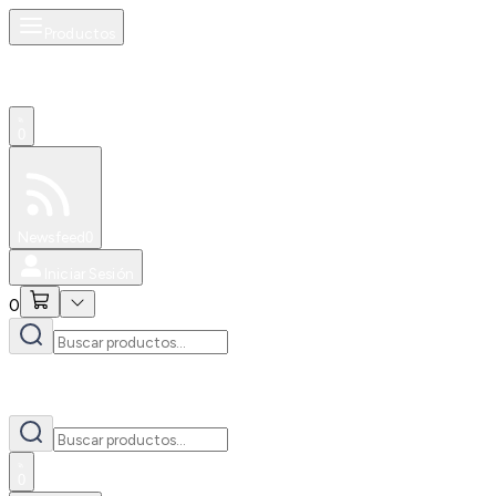
Productos
0
Especiales
Newsfeed
0
Iniciar Sesión
0
0