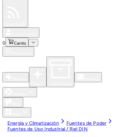
Especiales
Newsfeed
0
Iniciar Sesión
0
Carrito
Productos
Nuevos
Eventos
Para Ti
Caja Abierta
Soporte
Blog
Apps
Energía y Climatización
Fuentes de Poder
Fuentes de Uso Industrial / Riel DIN