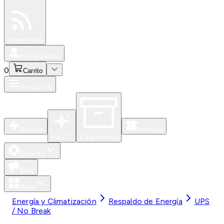
Especiales
Newsfeed
0
Iniciar Sesión
0
Carrito
Productos
Nuevos
Eventos
Para Ti
Caja Abierta
Soporte
Blog
Apps
Energía y Climatización
Respaldo de Energía
UPS
/ No Break