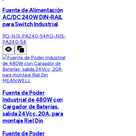
Fuente de Alimentación
AC/DC 240W DIN-RAIL
para Switch Industrial
RG-NIS-PA240-54
RG-NIS-
PA240-54
MEANWELL
Fuente de Poder
Industrial de 480W con
Cargador de Baterías,
salida 24Vcc, 20A, para
montaje Riel Din
Fuente de Poder