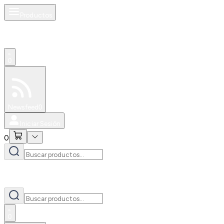
Productos
0
Especiales
Newsfeed
0
Iniciar Sesión
0
0