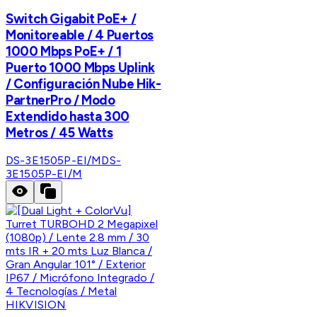
Switch Gigabit PoE+ /
Monitoreable / 4 Puertos
1000 Mbps PoE+ / 1
Puerto 1000 Mbps Uplink
/ Configuración Nube Hik-
PartnerPro / Modo
Extendido hasta 300
Metros / 45 Watts
DS-3E1505P-EI/M
DS-
3E1505P-EI/M
HIKVISION