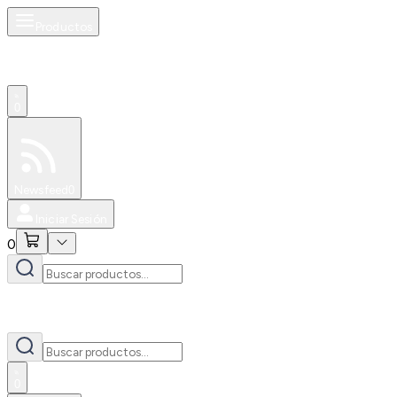
Productos
0
Especiales
Newsfeed
0
Iniciar Sesión
0
0