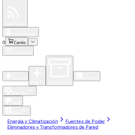
Especiales
Newsfeed
0
Iniciar Sesión
0
Carrito
Productos
Nuevos
Eventos
Para Ti
Caja Abierta
Soporte
Blog
Apps
Energía y Climatización
Fuentes de Poder
Eliminadores y Transformadores de Pared