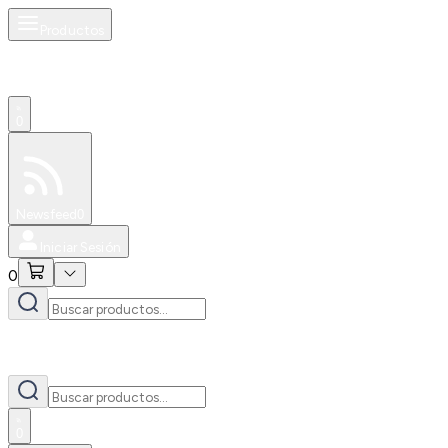
Productos
0
Especiales
Newsfeed
0
Iniciar Sesión
0
0