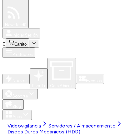
Especiales
Newsfeed
0
Iniciar Sesión
0
Carrito
Productos
Nuevos
Eventos
Para Ti
Caja Abierta
Soporte
Blog
Apps
Videovigilancia
Servidores / Almacenamiento
Discos Duros Mecánicos (HDD)