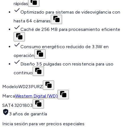
rápidas
Optimizado para sistemas de videovigilancia con
hasta 64 cámaras
Caché de 256 MB para procesamiento eficiente
Consumo energético reducido de 3.3W en
operación
Diseño 3.5 pulgadas con resistencia para uso
continuo
Modelo
WD23PURZ
Marca
Western Digital (WD)
SAT
43201803
3 años de garantía
Inicia sesión para ver precios especiales