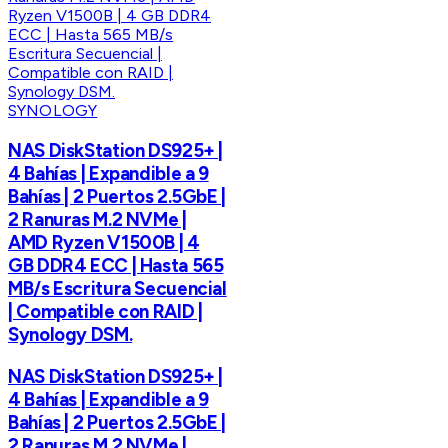
SYNOLOGY
NAS DiskStation DS925+ |
4 Bahías | Expandible a 9
Bahías | 2 Puertos 2.5GbE |
2 Ranuras M.2 NVMe |
AMD Ryzen V1500B | 4
GB DDR4 ECC | Hasta 565
MB/s Escritura Secuencial
| Compatible con RAID |
Synology DSM.
NAS DiskStation DS925+ |
4 Bahías | Expandible a 9
Bahías | 2 Puertos 2.5GbE |
2 Ranuras M.2 NVMe |