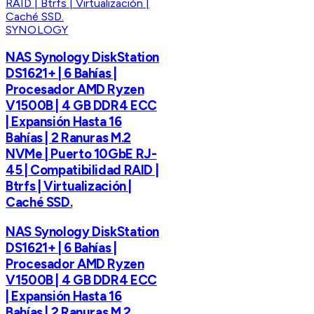
SYNOLOGY
NAS Synology DiskStation
DS1621+ | 6 Bahías |
Procesador AMD Ryzen
V1500B | 4 GB DDR4 ECC
| Expansión Hasta 16
Bahías | 2 Ranuras M.2
NVMe | Puerto 10GbE RJ-
45 | Compatibilidad RAID |
Btrfs | Virtualización |
Caché SSD.
NAS Synology DiskStation
DS1621+ | 6 Bahías |
Procesador AMD Ryzen
V1500B | 4 GB DDR4 ECC
| Expansión Hasta 16
Bahías | 2 Ranuras M.2