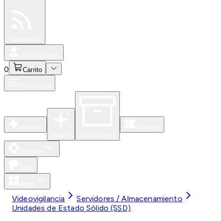
Especiales
Newsfeed
0
Iniciar Sesión
0
Carrito
Productos
Nuevos
Eventos
Para Ti
Caja Abierta
Soporte
Blog
Apps
Videovigilancia
Servidores / Almacenamiento
Unidades de Estado Sólido (SSD)