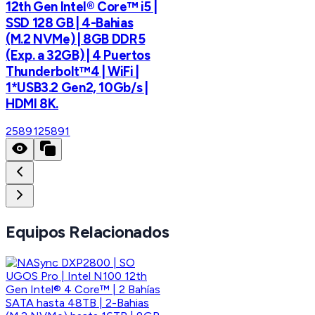
12th Gen Intel® Core™ i5 |
SSD 128 GB | 4-Bahias
(M.2 NVMe) | 8GB DDR5
(Exp. a 32GB) | 4 Puertos
Thunderbolt™4 | WiFi |
1*USB3.2 Gen2, 10Gb/s |
HDMI 8K.
25891
25891
Equipos Relacionados