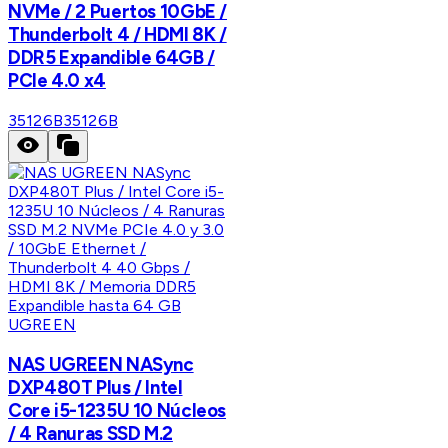
NVMe / 2 Puertos 10GbE /
Thunderbolt 4 / HDMI 8K /
DDR5 Expandible 64GB /
PCIe 4.0 x4
35126B
35126B
UGREEN
NAS UGREEN NASync
DXP480T Plus / Intel
Core i5-1235U 10 Núcleos
/ 4 Ranuras SSD M.2