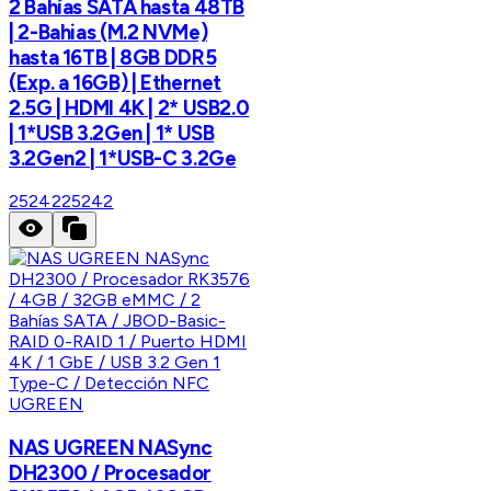
2 Bahías SATA hasta 48TB
| 2-Bahias (M.2 NVMe)
hasta 16TB | 8GB DDR5
(Exp. a 16GB) | Ethernet
2.5G | HDMI 4K | 2* USB2.0
| 1*USB 3.2Gen | 1* USB
3.2Gen2 | 1*USB-C 3.2Ge
25242
25242
UGREEN
NAS UGREEN NASync
DH2300 / Procesador