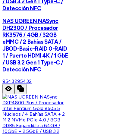
/ USB 3.2 Gen 1 Type-C /
Detección NFC
NAS UGREEN NASync
DH2300 / Procesador
RK3576 / 4GB / 32GB
eMMC / 2 Bahías SATA /
JBOD-Basic-RAID 0-RAID
1 / Puerto HDMI 4K / 1 GbE
/ USB 3.2 Gen 1 Type-C /
Detección NFC
95432
95432