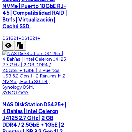
NVMe | Puerto 10GbE RJ-
45 | Compatibilidad RAID |
Btrfs | Virtualización |
Caché SSD.
DS1621+
DS1621+
SYNOLOGY
NAS DiskStation DS425+ |
4 Bahías | Intel Celeron
J4125 2.7 GHz | 2 GB
DDR4 / 2.5GbE + 1GbE | 2
Puertos USB 3.2 Gen 1 | 2