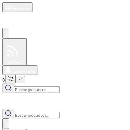
Productos
0
Especiales
Newsfeed
0
Iniciar Sesión
0
0