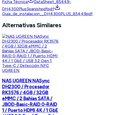
Ficha Técnica
DataSheet_85449-
DH4300PlusSpanishpdfpdf
Guia_de_instalacion__DH4300PLUS_85449pdf
Alternativas Similares
UGREEN
NAS UGREEN NASync
DH2300 / Procesador
RK3576 / 4GB / 32GB
eMMC / 2 Bahías SATA /
JBOD-Basic-RAID 0-RAID
1 / Puerto HDMI 4K / 1 GbE