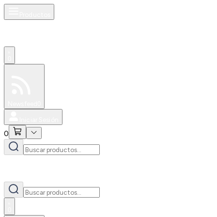
Productos
0
Especiales
Newsfeed
0
Iniciar Sesión
0
0