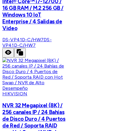
Intel® Core™ i7-12700 /
16 GB RAM / M.2 256 GB /
Windows 10 IoT
Enterprise / 4 Salidas de
Video
DS-VP41D-C/HW7
DS-
VP41D-C/HW7
HIKVISION
NVR 32 Megapixel (8K) /
256 canales IP / 24 Bahías
de Disco Duro / 4 Puertos
de Red / Soporta RAID