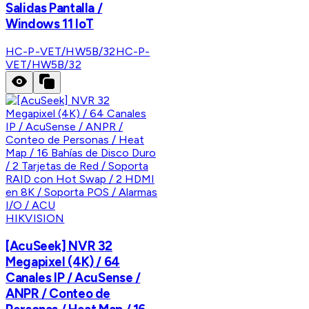
Salidas Pantalla /
Windows 11 IoT
HC-P-VET/HW5B/32
HC-P-
VET/HW5B/32
HIKVISION
[AcuSeek] NVR 32
Megapixel (4K) / 64
Canales IP / AcuSense /
ANPR / Conteo de