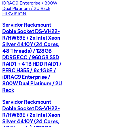
HIKVISION
Servidor Rackmount
Doble Socket DS-VH22-
R/HW69E / 2x Intel Xeon
Silver 4410Y (24 Cores,
48 Threads) / 128GB
DDR5 ECC / 960GB SSD
RAID1 + 4TB HDD RAID1 /
PERC H355 / 6x 1GbE /
iDRAC9 Enterprise /
800W Dual Platinum / 2U
Rack
Servidor Rackmount
Doble Socket DS-VH22-
R/HW69E / 2x Intel Xeon
Silver 4410Y (24 Cores,