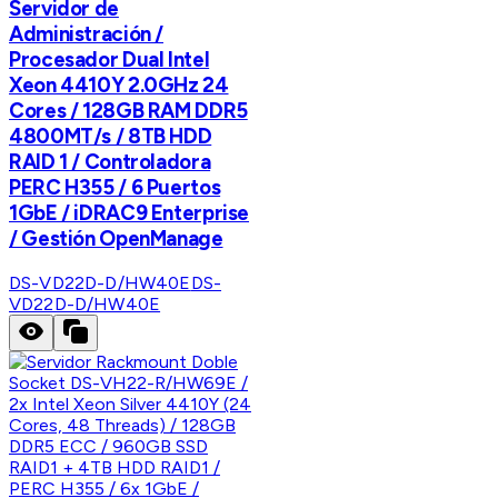
Servidor de
Administración /
Procesador Dual Intel
Xeon 4410Y 2.0GHz 24
Cores / 128GB RAM DDR5
4800MT/s / 8TB HDD
RAID 1 / Controladora
PERC H355 / 6 Puertos
1GbE / iDRAC9 Enterprise
/ Gestión OpenManage
DS-VD22D-D/HW40E
DS-
VD22D-D/HW40E