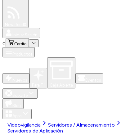
Especiales
Newsfeed
0
Iniciar Sesión
0
Carrito
Productos
Nuevos
Eventos
Para Ti
Caja Abierta
Soporte
Blog
Apps
Videovigilancia
Servidores / Almacenamiento
Servidores de Aplicación