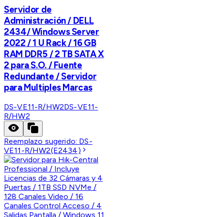
Servidor de
Administración / DELL
2434/ Windows Server
2022 / 1 U Rack / 16 GB
RAM DDR5 / 2 TB SATA X
2 para S.O. / Fuente
Redundante / Servidor
para Multiples Marcas
DS-VE11-R/HW2
DS-VE11-
R/HW2
Reemplazo sugerido:
DS-
VE11-R/HW2(E2434)