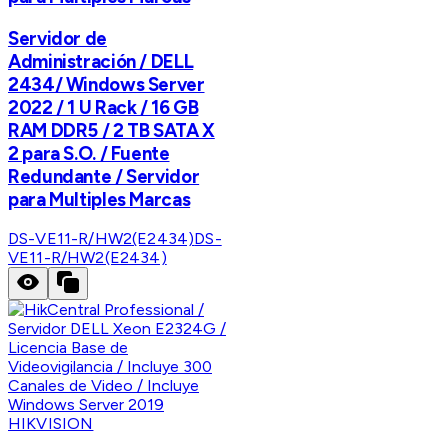
Servidor de
Administración / DELL
2434/ Windows Server
2022 / 1 U Rack / 16 GB
RAM DDR5 / 2 TB SATA X
2 para S.O. / Fuente
Redundante / Servidor
para Multiples Marcas
DS-VE11-R/HW2(E2434)
DS-
VE11-R/HW2(E2434)
HIKVISION