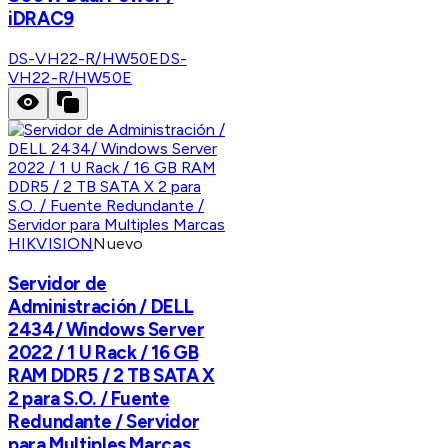
iDRAC9
DS-VH22-R/HW50E
DS-
VH22-R/HW50E
HIKVISION
Nuevo
Servidor de
Administración / DELL
2434/ Windows Server
2022 / 1 U Rack / 16 GB
RAM DDR5 / 2 TB SATA X
2 para S.O. / Fuente
Redundante / Servidor
para Multiples Marcas