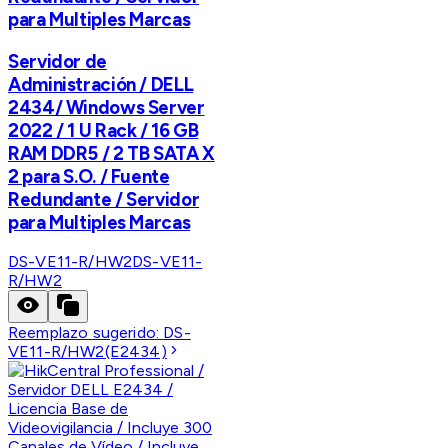
para Multiples Marcas
Servidor de
Administración / DELL
2434/ Windows Server
2022 / 1 U Rack / 16 GB
RAM DDR5 / 2 TB SATA X
2 para S.O. / Fuente
Redundante / Servidor
para Multiples Marcas
DS-VE11-R/HW2
DS-VE11-
R/HW2
Reemplazo sugerido:
DS-
VE11-R/HW2(E2434)