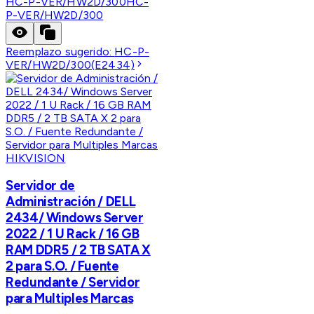
HC-P-VER/HW2D/300
HC-
P-VER/HW2D/300
Reemplazo sugerido:
HC-P-
VER/HW2D/300(E2434)
HIKVISION
Servidor de
Administración / DELL
2434/ Windows Server
2022 / 1 U Rack / 16 GB
RAM DDR5 / 2 TB SATA X
2 para S.O. / Fuente
Redundante / Servidor
para Multiples Marcas