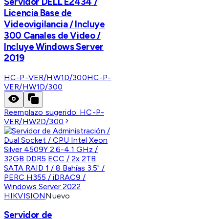
Servidor DELL E2434 /
Licencia Base de
Videovigilancia / Incluye
300 Canales de Video /
Incluye Windows Server
2019
HC-P-VER/HW1D/300
HC-P-
VER/HW1D/300
Reemplazo sugerido:
HC-P-
VER/HW2D/300
HIKVISION
Nuevo
Servidor de