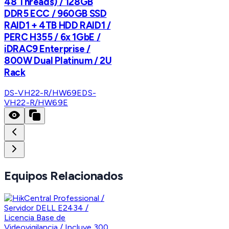
48 Threads) / 128GB
DDR5 ECC / 960GB SSD
RAID1 + 4TB HDD RAID1 /
PERC H355 / 6x 1GbE /
iDRAC9 Enterprise /
800W Dual Platinum / 2U
Rack
DS-VH22-R/HW69E
DS-
VH22-R/HW69E
Equipos Relacionados