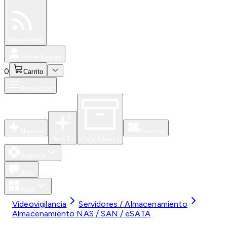
Especiales
Newsfeed
0
Iniciar Sesión
0
Carrito
Productos
Nuevos
Eventos
Para Ti
Caja Abierta
Soporte
Blog
Apps
Videovigilancia
Servidores / Almacenamiento
Almacenamiento NAS / SAN / eSATA