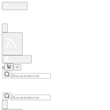
Productos
0
Especiales
Newsfeed
0
Iniciar Sesión
0
0