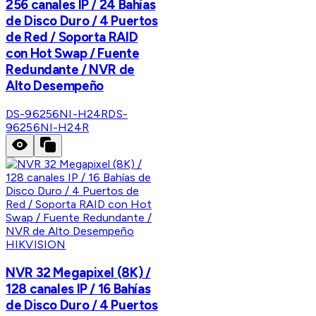
256 canales IP / 24 Bahías
de Disco Duro / 4 Puertos
de Red / Soporta RAID
con Hot Swap / Fuente
Redundante / NVR de
Alto Desempeño
DS-96256NI-H24R
DS-
96256NI-H24R
HIKVISION
NVR 32 Megapixel (8K) /
128 canales IP / 16 Bahías
de Disco Duro / 4 Puertos