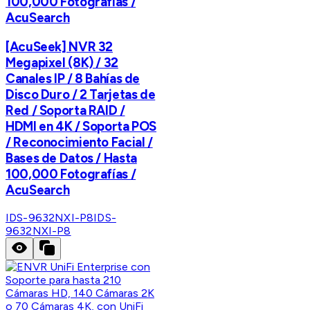
100,000 Fotografías /
AcuSearch
[AcuSeek] NVR 32
Megapixel (8K) / 32
Canales IP / 8 Bahías de
Disco Duro / 2 Tarjetas de
Red / Soporta RAID /
HDMI en 4K / Soporta POS
/ Reconocimiento Facial /
Bases de Datos / Hasta
100,000 Fotografías /
AcuSearch
IDS-9632NXI-P8
IDS-
9632NXI-P8