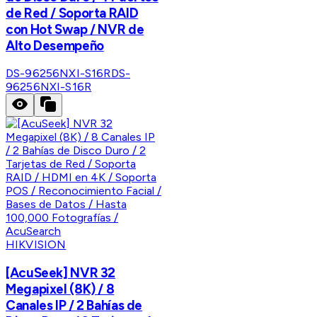
de Red / Soporta RAID
con Hot Swap / NVR de
Alto Desempeño
DS-96256NXI-S16R
DS-
96256NXI-S16R
HIKVISION
[AcuSeek] NVR 32
Megapixel (8K) / 8
Canales IP / 2 Bahías de