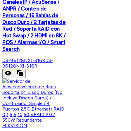
Canales IP / AcuSense /
ANPR / Conteo de
Personas / 16 Bahías de
Disco Duro / 2 Tarjetas de
Red / Soporta RAID con
Hot Swap / 2 HDMI en 8K /
POS / Alarmas I/O / Smart
Search
DS-96128NXI-S16R
DS-
96128NXI-S16R
HIKVISION