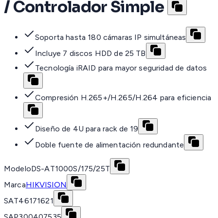
/ Controlador Simple
Soporta hasta 180 cámaras IP simultáneas
Incluye 7 discos HDD de 25 TB
Tecnología iRAID para mayor seguridad de datos
Compresión H.265+/H.265/H.264 para eficiencia
Diseño de 4U para rack de 19
Doble fuente de alimentación redundante
Modelo
DS-AT1000S/175/25T
Marca
HIKVISION
SAT
46171621
SAP
300407535