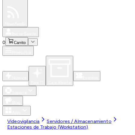
Especiales
Newsfeed
0
Iniciar Sesión
0
Carrito
Productos
Nuevos
Eventos
Para Ti
Caja Abierta
Soporte
Blog
Apps
Videovigilancia
Servidores / Almacenamiento
Estaciones de Trabajo (Workstation)