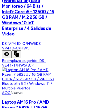
(Workstation) para
Monitoreo / 64 Bits /
Intel® Core i5 - 12500 / 16
GB RAM / M.2 256 GB /
Windows 10 IoT
Enterprise / 4 Salidas de
Video
DS-VP41D-C/HW5
DS-
VP41D-C/HW5
Reemplazo sugerido:
DS-
VE41-T/HW5(B)
AOC
Nuevo
Laptop AM16 Pro / AMD
Ryzen 7 5825U / 16 GB