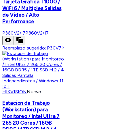
Tarjeta Gráfica T1000 /
WiFi 6 / Multiples Salidas
de Video / Alto
Performance
P360V2/I7
P360V2/I7
Reemplazo sugerido:
P30V7
HIKVISION
Nuevo
Estacion de Trabajo
(Workstation) para
Monitoreo / Intel Ultra 7
265 20 Cores / 16GB