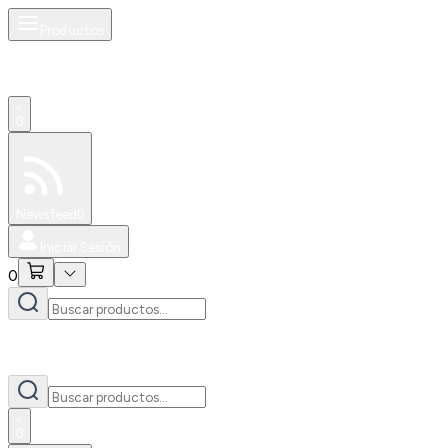
Productos
0
Especiales
Newsfeed
0
Iniciar Sesión
0
0