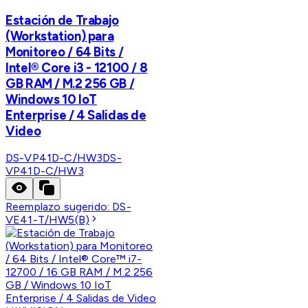
Estación de Trabajo
(Workstation) para
Monitoreo / 64 Bits /
Intel® Core i3 - 12100 / 8
GB RAM / M.2 256 GB /
Windows 10 IoT
Enterprise / 4 Salidas de
Video
DS-VP41D-C/HW3
DS-
VP41D-C/HW3
Reemplazo sugerido:
DS-
VE41-T/HW5(B)