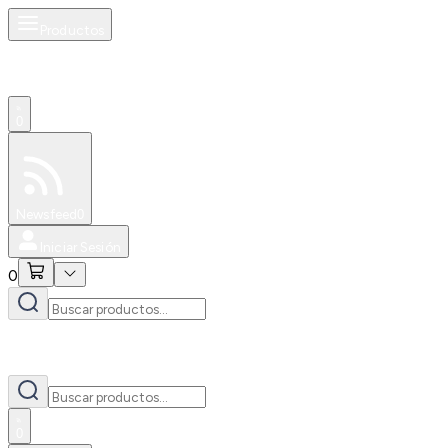
Productos
0
Especiales
Newsfeed
0
Iniciar Sesión
0
0