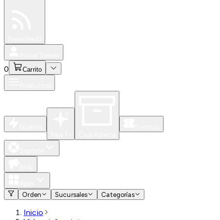
Especiales
Newsfeed
0
Iniciar Sesión
0
Carrito
Productos
Nuevos
Eventos
Para Ti
Caja Abierta
Soporte
Blog
Apps
Orden
Sucursales
Categorías
Inicio