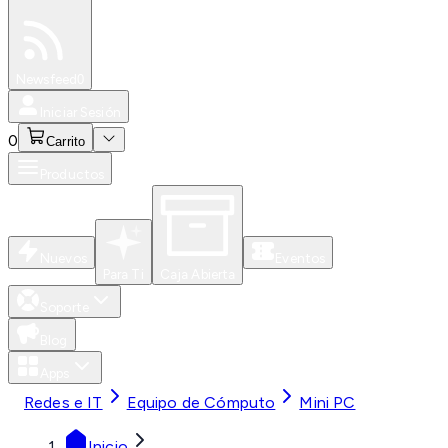
Especiales
Newsfeed
0
Iniciar Sesión
0
Carrito
Productos
Nuevos
Eventos
Para Ti
Caja Abierta
Soporte
Blog
Apps
Redes e IT
Equipo de Cómputo
Mini PC
Inicio