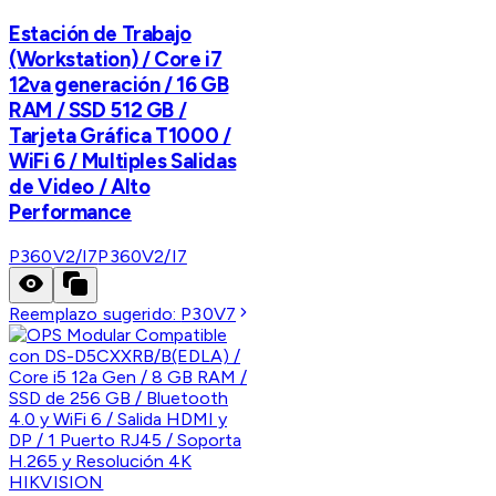
Estación de Trabajo
(Workstation) / Core i7
12va generación / 16 GB
RAM / SSD 512 GB /
Tarjeta Gráfica T1000 /
WiFi 6 / Multiples Salidas
de Video / Alto
Performance
P360V2/I7
P360V2/I7
Reemplazo sugerido:
P30V7
HIKVISION