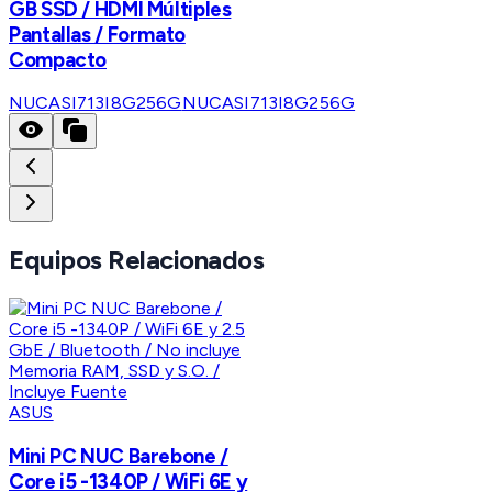
GB SSD / HDMI Múltiples
Pantallas / Formato
Compacto
NUCASI713I8G256G
NUCASI713I8G256G
Equipos Relacionados
ASUS
Mini PC NUC Barebone /
Core i5 -1340P / WiFi 6E y