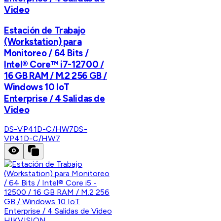
Video
Estación de Trabajo
(Workstation) para
Monitoreo / 64 Bits /
Intel® Core™ i7-12700 /
16 GB RAM / M.2 256 GB /
Windows 10 IoT
Enterprise / 4 Salidas de
Video
DS-VP41D-C/HW7
DS-
VP41D-C/HW7
HIKVISION