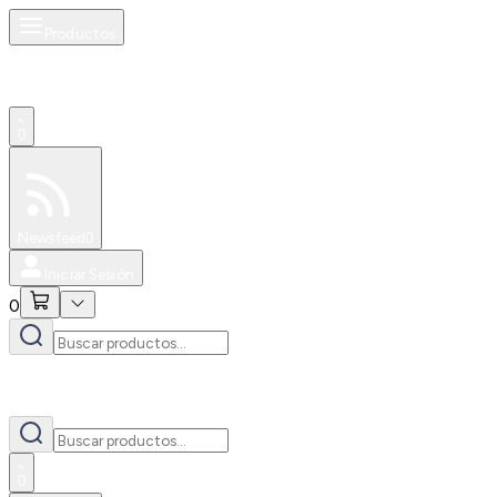
Productos
0
Especiales
Newsfeed
0
Iniciar Sesión
0
0