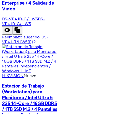
Enterprise / 4 Salidas de
Video
DS-VP41D-C/HW5
DS-
VP41D-C/HW5
Reemplazo sugerido:
DS-
VE41-T/HW5(B)
HIKVISION
Nuevo
Estacion de Trabajo
(Workstation) para
Monitoreo / Intel Ultra 5
235 14-Core / 16GB DDR5
/ 1TB SSD M.2 / 4 Pantallas