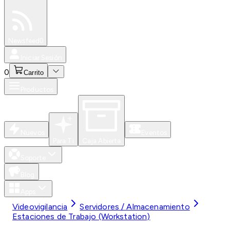
Especiales
Newsfeed
0
Iniciar Sesión
0
Carrito
Productos
Nuevos
Eventos
Para Ti
Caja Abierta
Soporte
Blog
Apps
Videovigilancia
Servidores / Almacenamiento
Estaciones de Trabajo (Workstation)