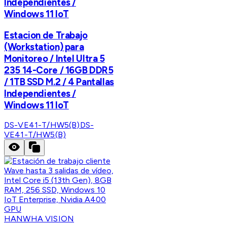
Independientes /
Windows 11 IoT
Estacion de Trabajo
(Workstation) para
Monitoreo / Intel Ultra 5
235 14-Core / 16GB DDR5
/ 1TB SSD M.2 / 4 Pantallas
Independientes /
Windows 11 IoT
DS-VE41-T/HW5(B)
DS-
VE41-T/HW5(B)
HANWHA VISION