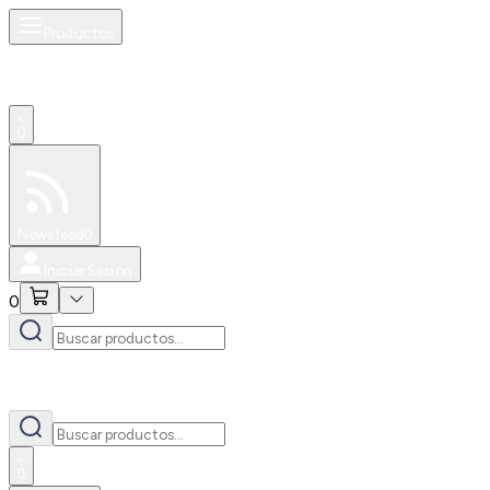
Productos
0
Especiales
Newsfeed
0
Iniciar Sesión
0
0