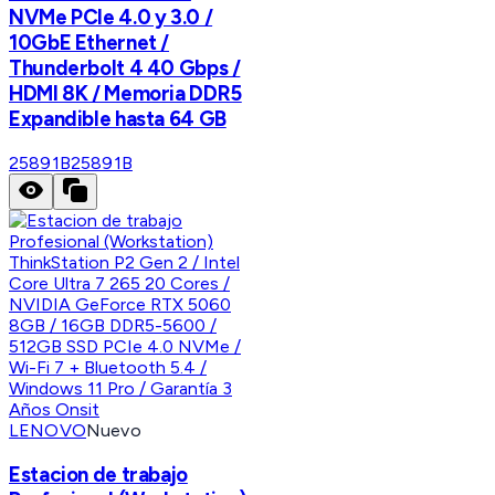
NVMe PCIe 4.0 y 3.0 /
10GbE Ethernet /
Thunderbolt 4 40 Gbps /
HDMI 8K / Memoria DDR5
Expandible hasta 64 GB
25891B
25891B
LENOVO
Nuevo
Estacion de trabajo