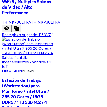
WiFi 6 / Multiples Salidas
de Video / Alto
Performance
THINKP3ULTRA
THINKP3ULTRA
Reemplazo sugerido:
P30V7
HIKVISION
Nuevo
Estacion de Trabajo
(Workstation) para
Monitoreo / Intel Ultra 7
265 20 Cores / 16GB
DDR5 / 1TB SSD M.2 / 4