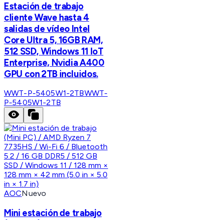
Estación de trabajo
cliente Wave hasta 4
salidas de vídeo Intel
Core Ultra 5, 16GB RAM,
512 SSD, Windows 11 IoT
Enterprise, Nvidia A400
GPU con 2TB incluidos.
WWT-P-5405W1-2TB
WWT-
P-5405W1-2TB
AOC
Nuevo
Mini estación de trabajo