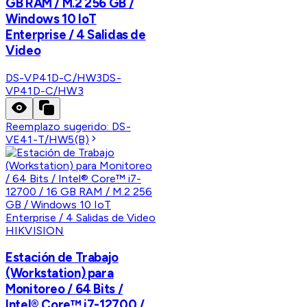
GB RAM / M.2 256 GB /
Windows 10 IoT
Enterprise / 4 Salidas de
Video
DS-VP41D-C/HW3
DS-
VP41D-C/HW3
Reemplazo sugerido:
DS-
VE41-T/HW5(B)
HIKVISION
Estación de Trabajo
(Workstation) para
Monitoreo / 64 Bits /
Intel® Core™ i7-12700 /