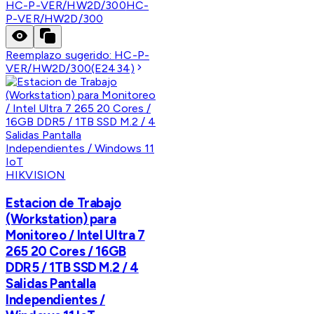
HC-P-VER/HW2D/300
HC-
P-VER/HW2D/300
Reemplazo sugerido:
HC-P-
VER/HW2D/300(E2434)
HIKVISION
Estacion de Trabajo
(Workstation) para
Monitoreo / Intel Ultra 7
265 20 Cores / 16GB
DDR5 / 1TB SSD M.2 / 4
Salidas Pantalla
Independientes /