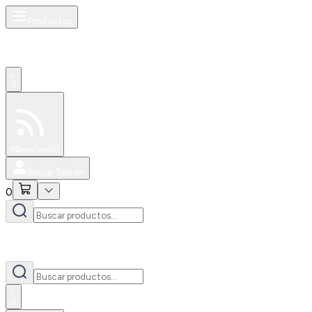
Productos
0
Especiales
Newsfeed
0
Iniciar Sesión
0
0