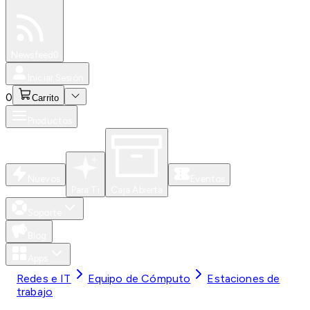
Especiales
Newsfeed
0
Iniciar Sesión
0
Carrito
Productos
Nuevos
Eventos
Para Ti
Caja Abierta
Soporte
Blog
Apps
Redes e IT
Equipo de Cómputo
Estaciones de
trabajo