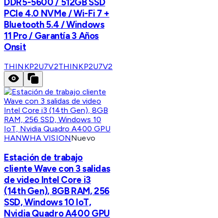
DDR5-5600 / 512GB SSD
PCIe 4.0 NVMe / Wi-Fi 7 +
Bluetooth 5.4 / Windows
11 Pro / Garantía 3 Años
Onsit
THINKP2U7V2
THINKP2U7V2
HANWHA VISION
Nuevo
Estación de trabajo
cliente Wave con 3 salidas
de video Intel Core i3
(14th Gen), 8GB RAM, 256
SSD, Windows 10 IoT,
Nvidia Quadro A400 GPU