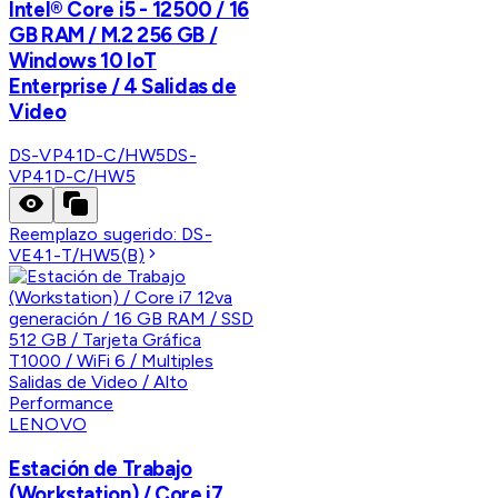
Intel® Core i5 - 12500 / 16
GB RAM / M.2 256 GB /
Windows 10 IoT
Enterprise / 4 Salidas de
Video
DS-VP41D-C/HW5
DS-
VP41D-C/HW5
Reemplazo sugerido:
DS-
VE41-T/HW5(B)
LENOVO
Estación de Trabajo
(Workstation) / Core i7