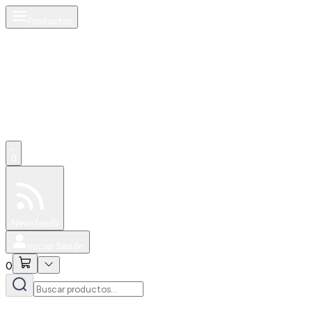
Productos
0
Especiales
Newsfeed
0
Iniciar Sesión
0