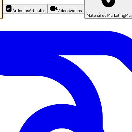
Artículos
Artículos
Videos
Videos
s
Material de Marketing
Mar