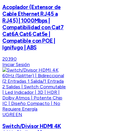
Acoplador (Extensor de
Cable Ethernet RJ45 a
RJ45) | 1000Mbps |
Compatibilidad con Cat7
Cat6A Cat6 Cat5e |
Compatible con POE |
Ignífugo | ABS
20390
Iniciar Sesión
UGREEN
Switch/Divisor HDMI 4K