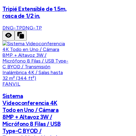
Tripié Extensible de 1.5m,
rosca de 1/2 in.
DNG-TP
DNG-TP
FANVIL
Sistema
Videoconferencia 4K
Todo en Uno / Cámara
8MP + Altavoz 3W /
Micrófono 8 Filas / USB
Type-C BYOD /