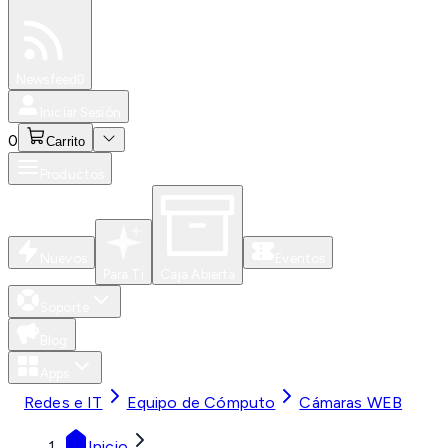
Especiales
Newsfeed
0
Iniciar Sesión
0
Carrito
Productos
Nuevos
Eventos
Para Ti
Caja Abierta
Soporte
Blog
Apps
Redes e IT
Equipo de Cómputo
Cámaras WEB
Inicio