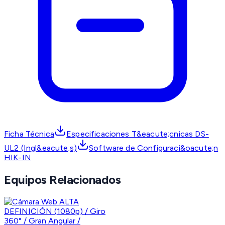
Ficha Técnica
Especificaciones T&eacute;cnicas DS-
UL2 (Ingl&eacute;s)
Software de Configuraci&oacute;n
HIK-IN
Equipos Relacionados