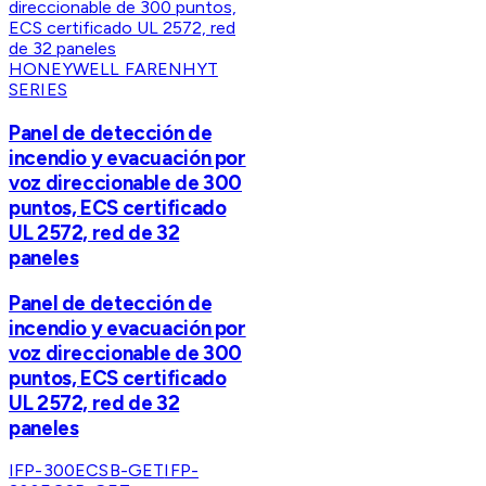
HONEYWELL FARENHYT
SERIES
Panel de detección de
incendio y evacuación por
voz direccionable de 300
puntos, ECS certificado
UL 2572, red de 32
paneles
Panel de detección de
incendio y evacuación por
voz direccionable de 300
puntos, ECS certificado
UL 2572, red de 32
paneles
IFP-300ECSB-GET
IFP-