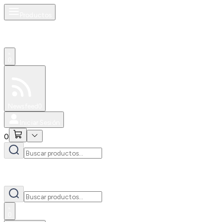
Productos
0
Especiales
Newsfeed
0
Iniciar Sesión
0
0