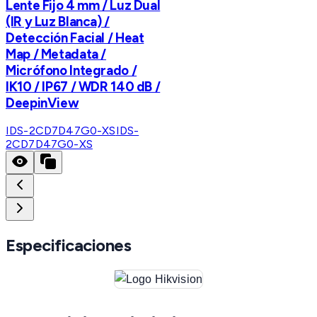
Lente Fijo 4 mm / Luz Dual
(IR y Luz Blanca) /
Detección Facial / Heat
Map / Metadata /
Micrófono Integrado /
IK10 / IP67 / WDR 140 dB /
DeepinView
IDS-2CD7D47G0-XS
IDS-
2CD7D47G0-XS
Especificaciones