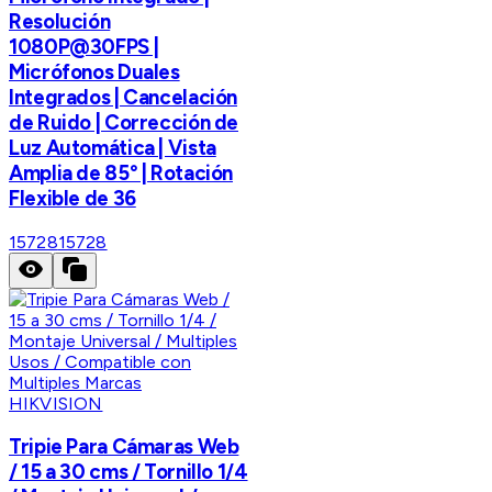
Resolución
1080P@30FPS |
Micrófonos Duales
Integrados | Cancelación
de Ruido | Corrección de
Luz Automática | Vista
Amplia de 85° | Rotación
Flexible de 36
15728
15728
HIKVISION
Tripie Para Cámaras Web
/ 15 a 30 cms / Tornillo 1/4