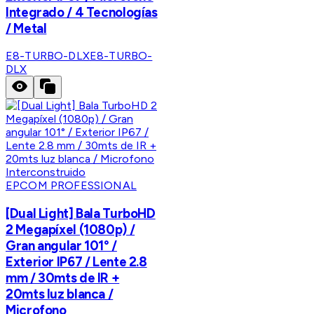
Integrado / 4 Tecnologías
/ Metal
E8-TURBO-DLX
E8-TURBO-
DLX
EPCOM PROFESSIONAL
[Dual Light] Bala TurboHD
2 Megapíxel (1080p) /
Gran angular 101° /
Exterior IP67 / Lente 2.8
mm / 30mts de IR +
20mts luz blanca /
Microfono