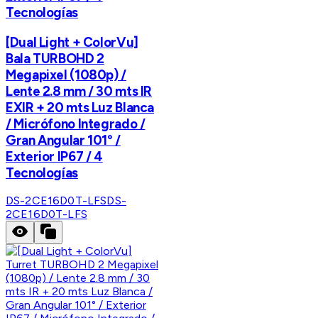
Tecnologías
[Dual Light + ColorVu]
Bala TURBOHD 2
Megapixel (1080p) /
Lente 2.8 mm / 30 mts IR
EXIR + 20 mts Luz Blanca
/ Micrófono Integrado /
Gran Angular 101° /
Exterior IP67 / 4
Tecnologías
DS-2CE16D0T-LFS
DS-
2CE16D0T-LFS