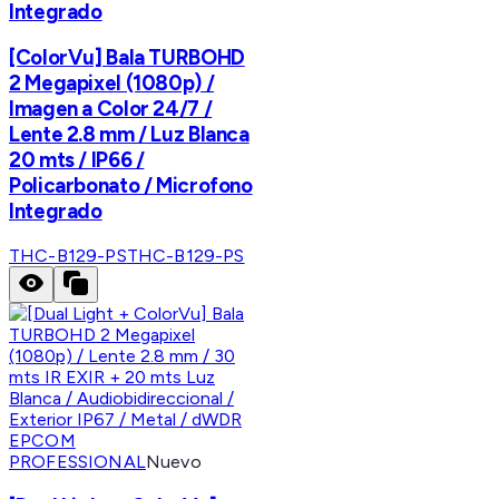
Integrado
[ColorVu] Bala TURBOHD
2 Megapixel (1080p) /
Imagen a Color 24/7 /
Lente 2.8 mm / Luz Blanca
20 mts / IP66 /
Policarbonato / Microfono
Integrado
THC-B129-PS
THC-B129-PS
EPCOM
PROFESSIONAL
Nuevo