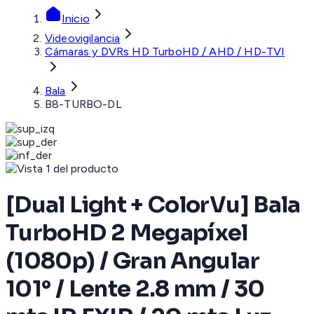
Inicio
Videovigilancia
Cámaras y DVRs HD TurboHD / AHD / HD-TVI
Bala
B8-TURBO-DL
[Dual Light + ColorVu] Bala
TurboHD 2 Megapíxel
(1080p) / Gran Angular
101° / Lente 2.8 mm / 30