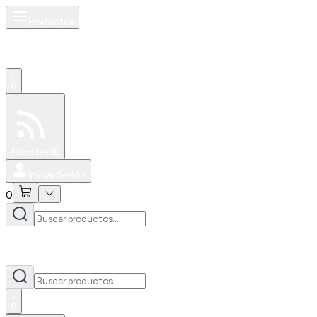
Productos
0
Especiales
Newsfeed
0
Iniciar Sesión
0
0