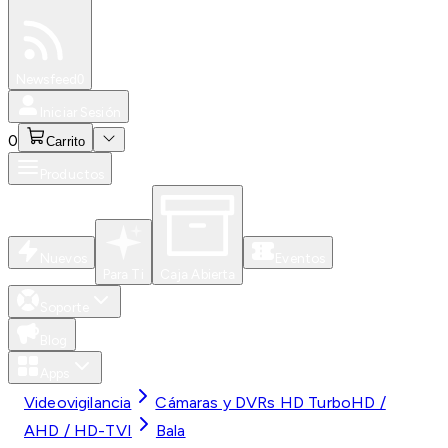
Especiales
Newsfeed
0
Iniciar Sesión
0
Carrito
Productos
Nuevos
Eventos
Para Ti
Caja Abierta
Soporte
Blog
Apps
Videovigilancia
Cámaras y DVRs HD TurboHD /
AHD / HD-TVI
Bala