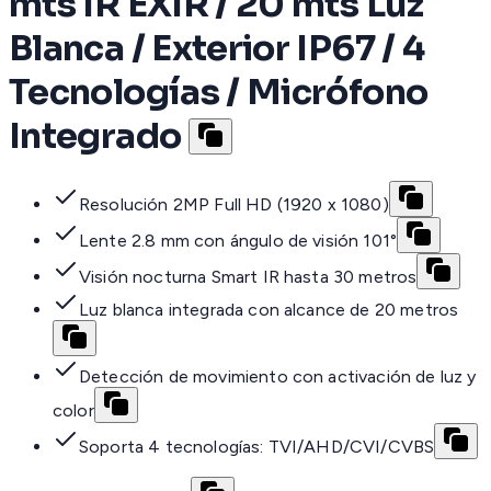
mts IR EXIR / 20 mts Luz
Blanca / Exterior IP67 / 4
Tecnologías / Micrófono
Integrado
Resolución 2MP Full HD (1920 x 1080)
Lente 2.8 mm con ángulo de visión 101°
Visión nocturna Smart IR hasta 30 metros
Luz blanca integrada con alcance de 20 metros
Detección de movimiento con activación de luz y
color
Soporta 4 tecnologías: TVI/AHD/CVI/CVBS