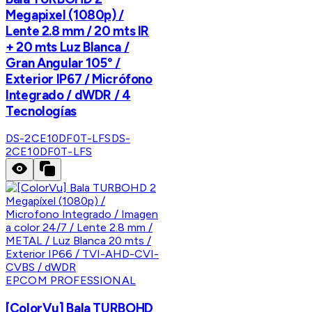
Megapixel (1080p) /
Lente 2.8 mm / 20 mts IR
+ 20 mts Luz Blanca /
Gran Angular 105° /
Exterior IP67 / Micrófono
Integrado / dWDR / 4
Tecnologías
DS-2CE10DF0T-LFS
DS-
2CE10DF0T-LFS
EPCOM PROFESSIONAL
[ColorVu] Bala TURBOHD