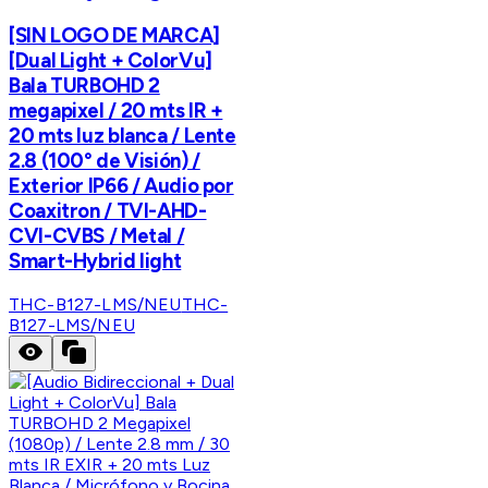
[SIN LOGO DE MARCA]
[Dual Light + ColorVu]
Bala TURBOHD 2
megapixel / 20 mts IR +
20 mts luz blanca / Lente
2.8 (100° de Visión) /
Exterior IP66 / Audio por
Coaxitron / TVI-AHD-
CVI-CVBS / Metal /
Smart-Hybrid light
THC-B127-LMS/NEU
THC-
B127-LMS/NEU