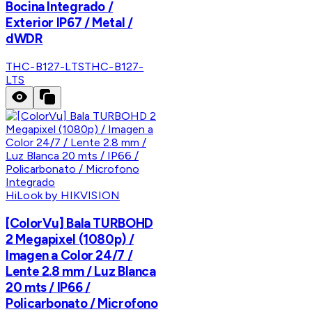
Bocina Integrado /
Exterior IP67 / Metal /
dWDR
THC-B127-LTS
THC-B127-
LTS
HiLook by HIKVISION
[ColorVu] Bala TURBOHD
2 Megapixel (1080p) /
Imagen a Color 24/7 /
Lente 2.8 mm / Luz Blanca
20 mts / IP66 /
Policarbonato / Microfono