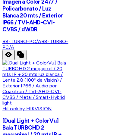
Imagen a Color 24/7 /
Policarbonato / Luz
Blanca 20 mts / Exterior
IP66 / TVI-AHD-CVI-
CVBS / dWDR
B8-TURBO-PC/A
B8-TURBO-
PC/A
HiLook by HIKVISION
[Dual Light + ColorVu]
Bala TURBOHD 2
megapixel / 20 mts IR +