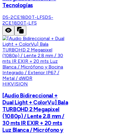
Tecnologías
DS-2CE18D0T-LFS
DS-
2CE18D0T-LFS
HIKVISION
[Audio Bidireccional +
Dual Light + ColorVu] Bala
TURBOHD 2 Megapixel
(1080p) / Lente 2.8 mm /
30 mts IR EXIR + 20 mts
Luz Blanca / Micrófono y