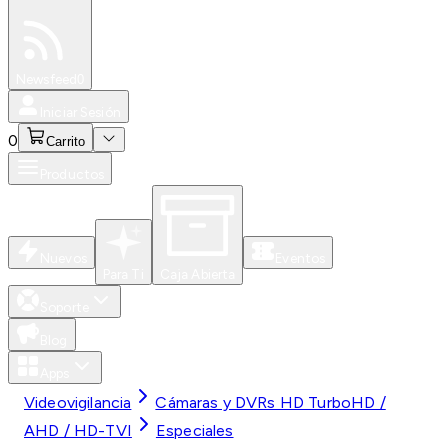
Especiales
Newsfeed
0
Iniciar Sesión
0
Carrito
Productos
Nuevos
Eventos
Para Ti
Caja Abierta
Soporte
Blog
Apps
Videovigilancia
Cámaras y DVRs HD TurboHD /
AHD / HD-TVI
Especiales