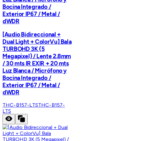
Bocina Integrado /
Exterior IP67 / Metal /
dWDR
[Audio Bidireccional +
Dual Light + ColorVu] Bala
TURBOHD 3K (5
Megapixel) / Lente 2.8mm
/ 30 mts IR EXIR + 20 mts
Luz Blanca / Micrófono y
Bocina Integrado /
Exterior IP67 / Metal /
dWDR
THC-B157-LTS
THC-B157-
LTS