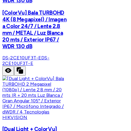
WDR 130 dB
[ColorVu] Bala TURBOHD
4K (8 Megapixel) / Imagen
a Color 24/7 / Lente 2.8
mm / METAL / Luz Blanca
20 mts / Exterior IP67 /
WDR 130 dB
DS-2CE10UF3T-E
DS-
2CE10UF3T-E
HIKVISION
[Dual Light + ColorVu]