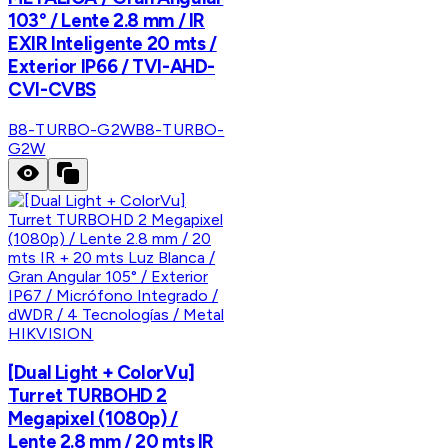
103° / Lente 2.8 mm / IR
EXIR Inteligente 20 mts /
Exterior IP66 / TVI-AHD-
CVI-CVBS
B8-TURBO-G2W
B8-TURBO-
G2W
HIKVISION
[Dual Light + ColorVu]
Turret TURBOHD 2
Megapixel (1080p) /
Lente 2.8 mm / 20 mts IR