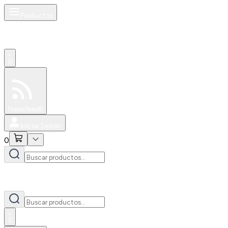
Productos
0
Especiales
Newsfeed
0
Iniciar Sesión
0
0