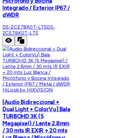
Micrófono y Bocina
Integrado / Exterior IP67 /
dWDR
DS-2CE78K0T-LTS
DS-
2CE78K0T-LTS
HiLook by HIKVISION
[Audio Bidireccional +
Dual Light + ColorVu] Bala
TURBOHD 3K (5
Megapixel) / Lente 2.8mm
/ 30 mts IR EXIR + 20 mts
Luz Blanca / Micrófono y