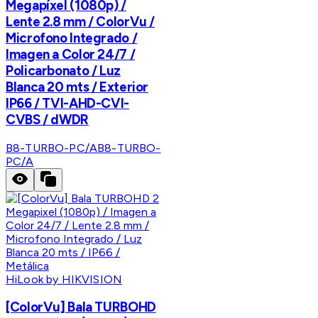
Megapíxel (1080p) /
Lente 2.8 mm / ColorVu /
Microfono Integrado /
Imagen a Color 24/7 /
Policarbonato / Luz
Blanca 20 mts / Exterior
IP66 / TVI-AHD-CVI-
CVBS / dWDR
B8-TURBO-PC/A
B8-TURBO-
PC/A
HiLook by HIKVISION
[ColorVu] Bala TURBOHD