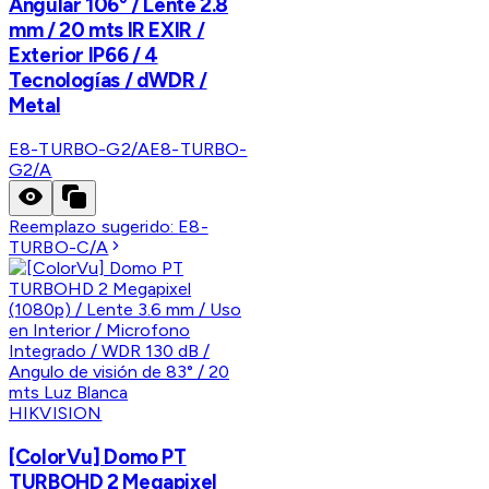
Angular 106° / Lente 2.8
mm / 20 mts IR EXIR /
Exterior IP66 / 4
Tecnologías / dWDR /
Metal
E8-TURBO-G2/A
E8-TURBO-
G2/A
Reemplazo sugerido:
E8-
TURBO-C/A
HIKVISION
[ColorVu] Domo PT
TURBOHD 2 Megapixel