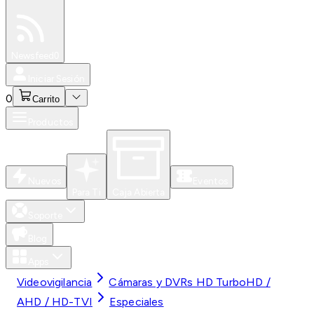
Especiales
Newsfeed
0
Iniciar Sesión
0
Carrito
Productos
Nuevos
Eventos
Para Ti
Caja Abierta
Soporte
Blog
Apps
Videovigilancia
Cámaras y DVRs HD TurboHD /
AHD / HD-TVI
Especiales