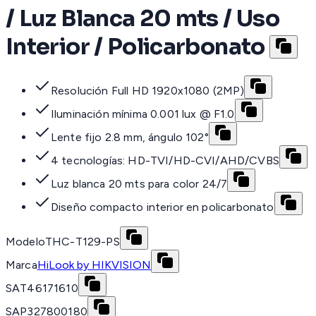
/ Luz Blanca 20 mts / Uso
Interior / Policarbonato
Resolución Full HD 1920x1080 (2MP)
Iluminación mínima 0.001 lux @ F1.0
Lente fijo 2.8 mm, ángulo 102°
4 tecnologías: HD-TVI/HD-CVI/AHD/CVBS
Luz blanca 20 mts para color 24/7
Diseño compacto interior en policarbonato
Modelo
THC-T129-PS
Marca
HiLook by HIKVISION
SAT
46171610
SAP
327800180