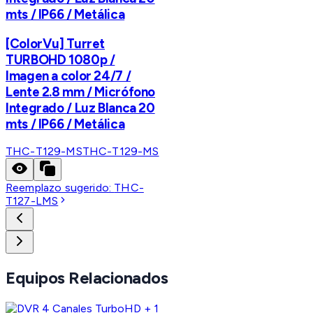
mts / IP66 / Metálica
[ColorVu] Turret
TURBOHD 1080p /
Imagen a color 24/7 /
Lente 2.8 mm / Micrófono
Integrado / Luz Blanca 20
mts / IP66 / Metálica
THC-T129-MS
THC-T129-MS
Reemplazo sugerido:
THC-
T127-LMS
Equipos Relacionados