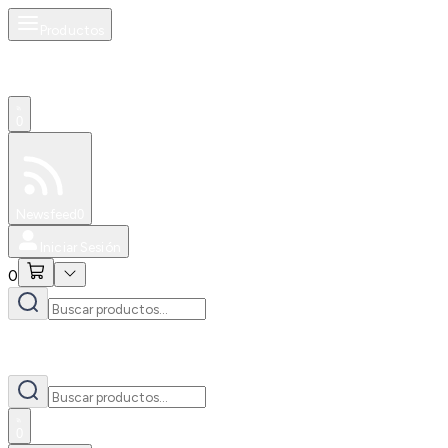
Productos
0
Especiales
Newsfeed
0
Iniciar Sesión
0
0