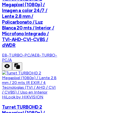
Megapíxel (1080p) /
Imagen a color 24/7 /
Lente 2.8 mm /
Policarbonato / Luz
Blanca 20 mts / Interior /
Microfono Integrado /
TVI-AHD-CVI-CVBS /
dWDR
E8-TURBO-PC/A
E8-TURBO-
PC/A
HiLook by HIKVISION
Turret TURBOHD 2
Megapíxel (1080p) /