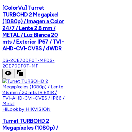
[ColorVu] Turret
TURBOHD 2 Megapixel
(1080p) / Imagen a Color
24/7 / Lente 2.8 mm /
METAL / Luz Blanca 20
mts / Exterior IP67 / TVI-
AHD-CVI-CVBS / dWDR
DS-2CE70DF0T-MF
DS-
2CE70DF0T-MF
HiLook by HIKVISION
Turret TURBOHD 2
Megapíxeles (1080p) /