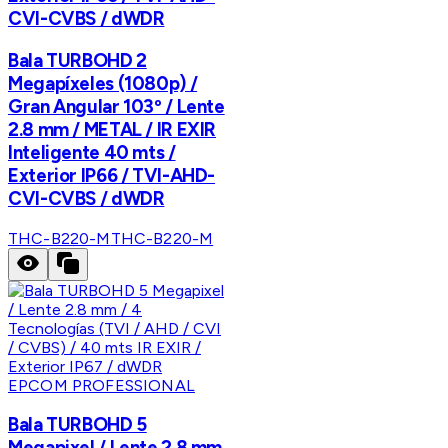
CVI-CVBS / dWDR
Bala TURBOHD 2
Megapíxeles (1080p) /
Gran Angular 103º / Lente
2.8 mm / METAL / IR EXIR
Inteligente 40 mts /
Exterior IP66 / TVI-AHD-
CVI-CVBS / dWDR
THC-B220-M
THC-B220-M
EPCOM PROFESSIONAL
Bala TURBOHD 5
Megapixel / Lente 2.8 mm