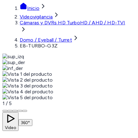
Inicio
Videovigilancia
Cámaras y DVRs HD TurboHD / AHD / HD-TVI
Domo / Eyeball / Turret
E8-TURBO-G3Z
1
/
5
360°
Video