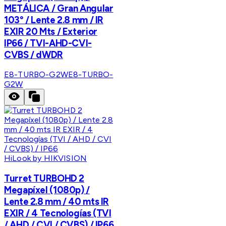
METÁLICA / Gran Angular
103° / Lente 2.8 mm / IR
EXIR 20 Mts / Exterior
IP66 / TVI-AHD-CVI-
CVBS / dWDR
E8-TURBO-G2W
E8-TURBO-
G2W
HiLook by HIKVISION
Turret TURBOHD 2
Megapíxel (1080p) /
Lente 2.8 mm / 40 mts IR
EXIR / 4 Tecnologías (TVI
/ AHD / CVI / CVBS) / IP66