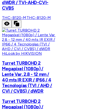
dWDR / TVI-AHD-CVI-
CVBS
THC-B120-M
THC-B120-M
HiLook by HIKVISION
Turret TURBOHD 2
Megapíxel (1080p) /
Lente Var. 2.8 - 12 mm /
40 mts IR EXIR / IP66 / 4
Tecnologías (TVI / AHD /
CVI / CVBS) / dWDR
Turret TURBOHD 2
Megapíxel (1080p) /