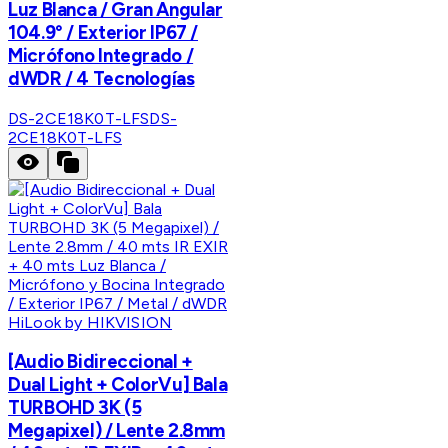
Luz Blanca / Gran Angular
104.9° / Exterior IP67 /
Micrófono Integrado /
dWDR / 4 Tecnologías
DS-2CE18K0T-LFS
DS-
2CE18K0T-LFS
HiLook by HIKVISION
[Audio Bidireccional +
Dual Light + ColorVu] Bala
TURBOHD 3K (5
Megapixel) / Lente 2.8mm