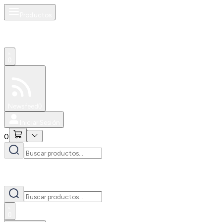
Productos
0
Especiales
Newsfeed
0
Iniciar Sesión
0
0