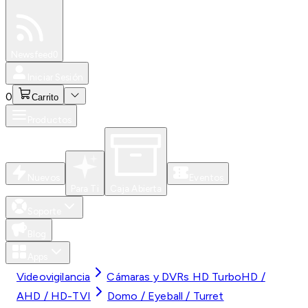
Especiales
Newsfeed
0
Iniciar Sesión
0
Carrito
Productos
Nuevos
Eventos
Para Ti
Caja Abierta
Soporte
Blog
Apps
Videovigilancia
Cámaras y DVRs HD TurboHD /
AHD / HD-TVI
Domo / Eyeball / Turret