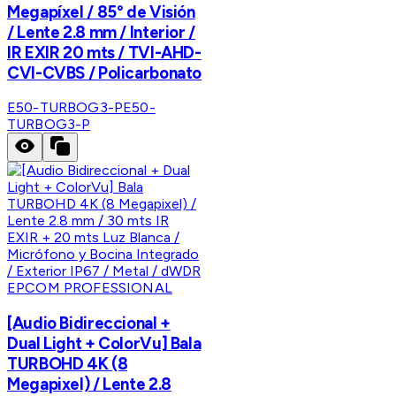
Megapíxel / 85° de Visión
/ Lente 2.8 mm / Interior /
IR EXIR 20 mts / TVI-AHD-
CVI-CVBS / Policarbonato
E50-TURBOG3-P
E50-
TURBOG3-P
EPCOM PROFESSIONAL
[Audio Bidireccional +
Dual Light + ColorVu] Bala
TURBOHD 4K (8
Megapixel) / Lente 2.8