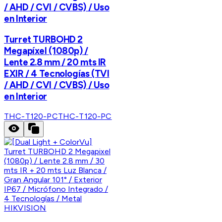
/ AHD / CVI / CVBS) / Uso
en Interior
Turret TURBOHD 2
Megapíxel (1080p) /
Lente 2.8 mm / 20 mts IR
EXIR / 4 Tecnologías (TVI
/ AHD / CVI / CVBS) / Uso
en Interior
THC-T120-PC
THC-T120-PC
HIKVISION