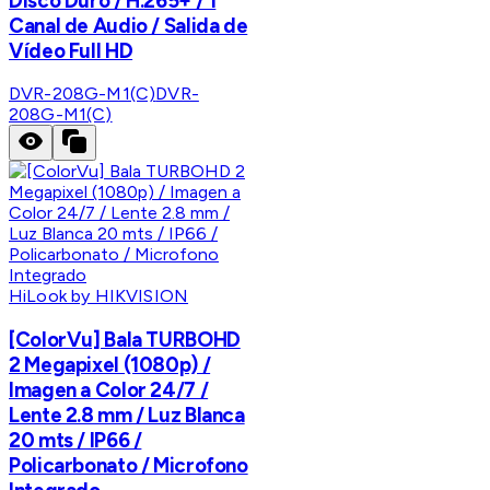
Disco Duro / H.265+ / 1
Canal de Audio / Salida de
Vídeo Full HD
DVR-208G-M1(C)
DVR-
208G-M1(C)
HiLook by HIKVISION
[ColorVu] Bala TURBOHD
2 Megapixel (1080p) /
Imagen a Color 24/7 /
Lente 2.8 mm / Luz Blanca
20 mts / IP66 /
Policarbonato / Microfono