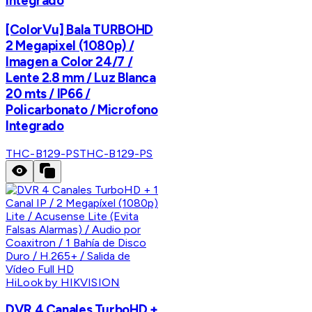
Integrado
[ColorVu] Bala TURBOHD
2 Megapixel (1080p) /
Imagen a Color 24/7 /
Lente 2.8 mm / Luz Blanca
20 mts / IP66 /
Policarbonato / Microfono
Integrado
THC-B129-PS
THC-B129-PS
HiLook by HIKVISION
DVR 4 Canales TurboHD +