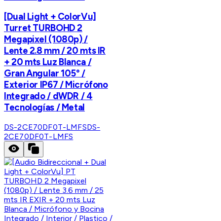
[Dual Light + ColorVu]
Turret TURBOHD 2
Megapixel (1080p) /
Lente 2.8 mm / 20 mts IR
+ 20 mts Luz Blanca /
Gran Angular 105° /
Exterior IP67 / Micrófono
Integrado / dWDR / 4
Tecnologías / Metal
DS-2CE70DF0T-LMFS
DS-
2CE70DF0T-LMFS