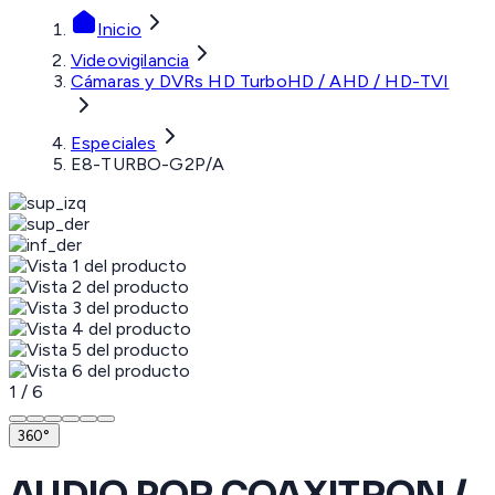
Inicio
Videovigilancia
Cámaras y DVRs HD TurboHD / AHD / HD-TVI
Especiales
E8-TURBO-G2P/A
1
/
6
360°
AUDIO POR COAXITRON /