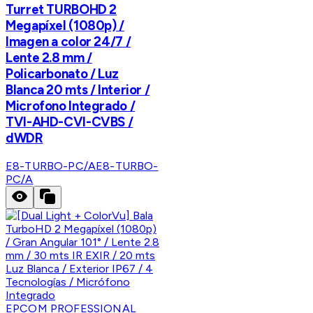
Turret TURBOHD 2
Megapíxel (1080p) /
Imagen a color 24/7 /
Lente 2.8 mm /
Policarbonato / Luz
Blanca 20 mts / Interior /
Microfono Integrado /
TVI-AHD-CVI-CVBS /
dWDR
E8-TURBO-PC/A
E8-TURBO-
PC/A
EPCOM PROFESSIONAL