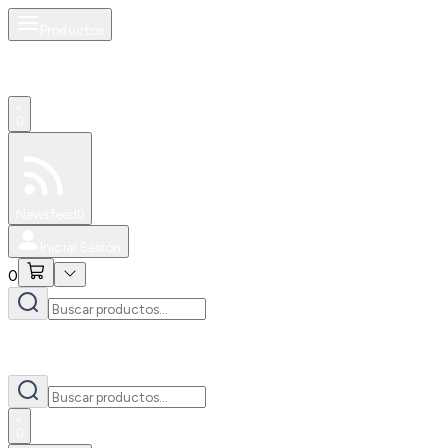
Productos
0
Especiales
Newsfeed
0
Iniciar Sesión
0
0