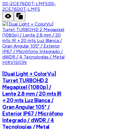
DS-2CE76D0T-LMFS
DS-
2CE76D0T-LMFS
HIKVISION
[Dual Light + ColorVu]
Turret TURBOHD 2
Megapixel (1080p) /
Lente 2.8 mm / 20 mts IR
+ 20 mts Luz Blanca /
Gran Angular 105° /
Exterior IP67 / Micrófono
Integrado / dWDR / 4
Tecnologías / Metal