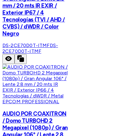
mm / 20 mts IR EXIR /
Exterior IP67 / 4
Tecnologías (TVI / AHD /
CVBS) / dWDR / Color
Negro
DS-2CE70D0T-ITMF
DS-
2CE70D0T-ITMF
EPCOM PROFESSIONAL
AUDIO POR COAXITRON
/ Domo TURBOHD 2
Megapixel (1080p) / Gran
Angular 106° / Lente 2.8