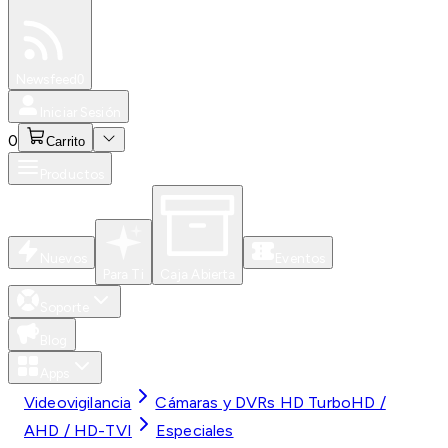
Especiales
Newsfeed
0
Iniciar Sesión
0
Carrito
Productos
Nuevos
Eventos
Para Ti
Caja Abierta
Soporte
Blog
Apps
Videovigilancia
Cámaras y DVRs HD TurboHD /
AHD / HD-TVI
Especiales