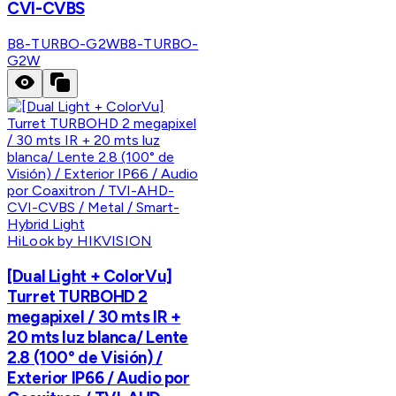
CVI-CVBS
B8-TURBO-G2W
B8-TURBO-
G2W
HiLook by HIKVISION
[Dual Light + ColorVu]
Turret TURBOHD 2
megapixel / 30 mts IR +
20 mts luz blanca/ Lente
2.8 (100° de Visión) /
Exterior IP66 / Audio por