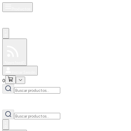
Productos
0
Especiales
Newsfeed
0
Iniciar Sesión
0
0