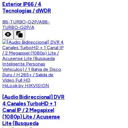
Exterior IP66 / 4
Tecnologías / dWDR
B8-TURBO-G2P/A
B8-
TURBO-G2P/A
HiLook by HIKVISION
[Audio Bidireccional] DVR
4 Canales TurboHD + 1
Canal IP / 2 Megapixel
(1080p) Lite / Acusense
Lite (Busqueda