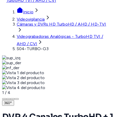
TurboHD TVI / AHD / CVI
Inicio
Videovigilancia
Cámaras y DVRs HD TurboHD / AHD / HD-TVI
Videograbadoras Analógicas - TurboHD TVI /
AHD / CVI
S04-TURBO-G3
1
/
4
360°
DVR 4 Canales TurboHD + 1