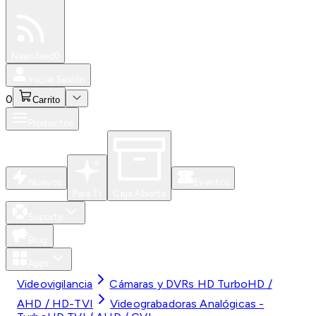
Especiales
Newsfeed
0
Iniciar Sesión
0
Carrito
Productos
Nuevos
Eventos
Para Ti
Caja Abierta
Soporte
Blog
Apps
Videovigilancia
Cámaras y DVRs HD TurboHD /
AHD / HD-TVI
Videograbadoras Analógicas -