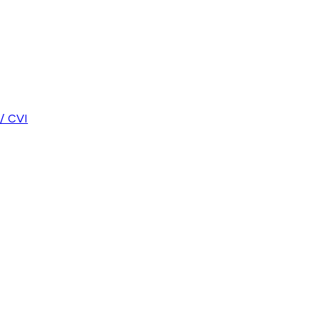
/ CVI