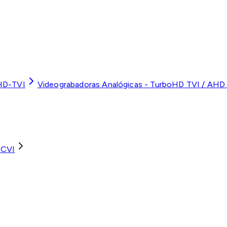
HD-TVI
Videograbadoras Analógicas - TurboHD TVI / AHD 
 CVI