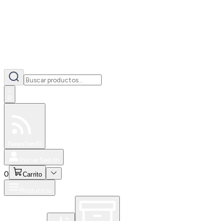
0
Especiales
Newsfeed
0
Iniciar Sesión
0
Carrito
Productos