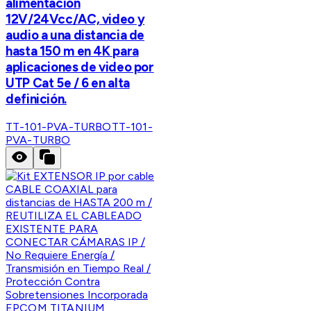
alimentación
12V/24Vcc/AC, video y
audio a una distancia de
hasta 150 m en 4K para
aplicaciones de video por
UTP Cat 5e / 6 en alta
definición.
TT-101-PVA-TURBO
TT-101-
PVA-TURBO
EPCOM TITANIUM