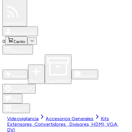
Especiales
Newsfeed
0
Iniciar Sesión
0
Carrito
Productos
Nuevos
Eventos
Para Ti
Caja Abierta
Soporte
Blog
Apps
Videovigilancia
Accesorios Generales
Kits
Extensores, Convertidores , Divisores, HDMI, VGA,
DVI