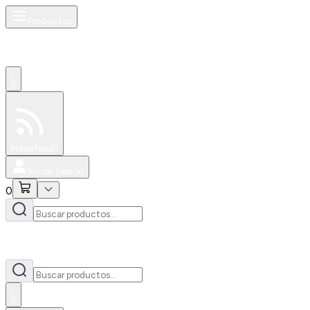
Productos
0
Especiales
Newsfeed
0
Iniciar Sesión
0
0