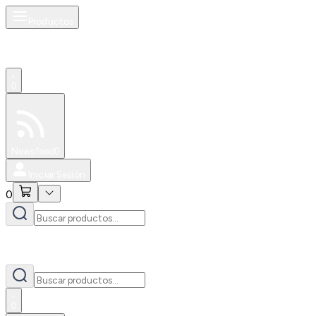
Productos
0
Especiales
Newsfeed
0
Iniciar Sesión
0
0