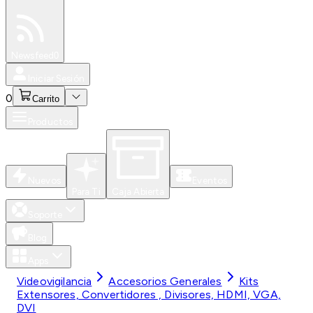
Especiales
Newsfeed
0
Iniciar Sesión
0
Carrito
Productos
Nuevos
Eventos
Para Ti
Caja Abierta
Soporte
Blog
Apps
Videovigilancia
Accesorios Generales
Kits
Extensores, Convertidores , Divisores, HDMI, VGA,
DVI