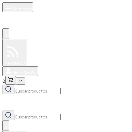
Productos
0
Especiales
Newsfeed
0
Iniciar Sesión
0
0