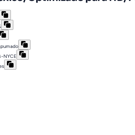
%
espumado
48-NYCE
es