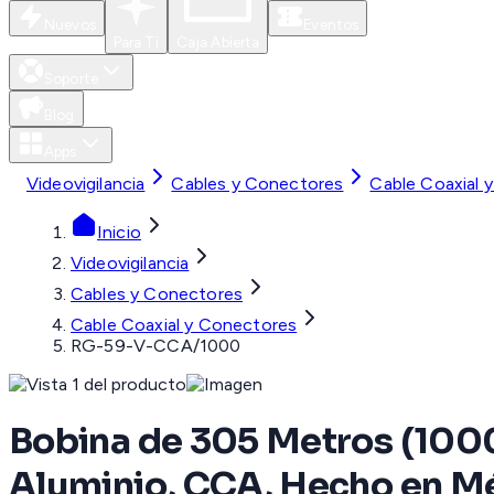
Nuevos
Eventos
Para Ti
Caja Abierta
Soporte
Blog
Apps
Videovigilancia
Cables y Conectores
Cable Coaxial 
Inicio
Videovigilancia
Cables y Conectores
Cable Coaxial y Conectores
RG-59-V-CCA/1000
Bobina de 305 Metros (1000
Aluminio, CCA, Hecho en Mé