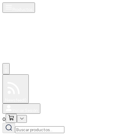
Productos
0
Especiales
Newsfeed
0
Iniciar Sesión
0