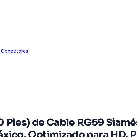
y Conectores
 Pies) de Cable RG59 Siamés
xico, Optimizado para HD, P