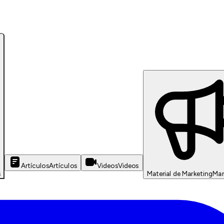
Artículos
Artículos
Videos
Videos
s
Material de Marketing
Mar