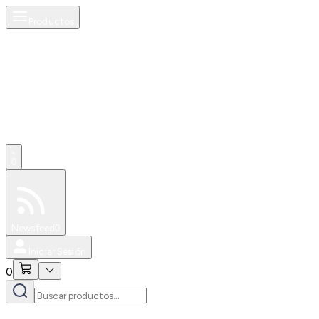
Productos
0
Especiales
Newsfeed
0
Iniciar Sesión
0