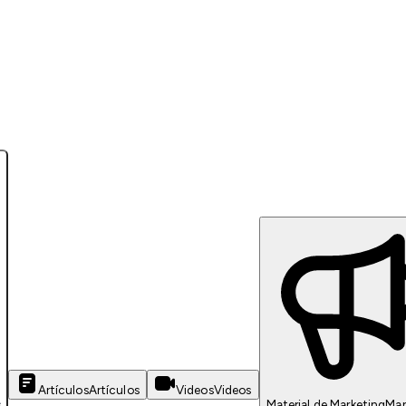
Artículos
Artículos
Videos
Videos
s
Material de Marketing
Mar