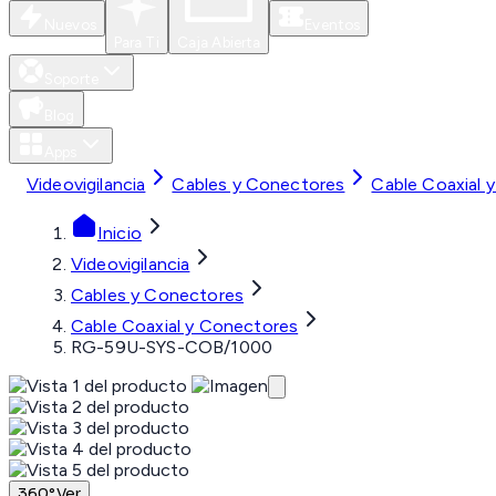
Nuevos
Eventos
Para Ti
Caja Abierta
Soporte
Blog
Apps
Videovigilancia
Cables y Conectores
Cable Coaxial 
Inicio
Videovigilancia
Cables y Conectores
Cable Coaxial y Conectores
RG-59U-SYS-COB/1000
360°
Ver