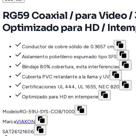
RG59 Coaxial / para Video 
Optimizado para HD / Intem
Conductor de cobre sólido de 0.3657 cm
Aislamiento polietileno espumado tipo SFS
Blindaje 80% cobertura, evita interferencias
Cubierta PVC retardante a la llama y UV
Certificaciones UL 444, UL 1655, NEC 820
Optimizado para HD en intemperie
Modelo
RG-59U-SYS-COB/1000
Marca
VIAKON
SAT
26121606