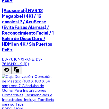
PoE+
[Acusearch] NVR 12
Megapixel (4K) / 16
canales IP / AcuSense
(Evita Falsas Alarmas) /
Reconocimiento Facial / 1
Bahía de Disco Duro /
HDMI en 4K / Sin Puertos
PoE+
DS-7616NXI-K1(E)
DS-
7616NXI-K1(E)
PRECISION