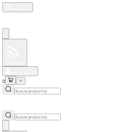
Productos
0
Especiales
Newsfeed
0
Iniciar Sesión
0
0