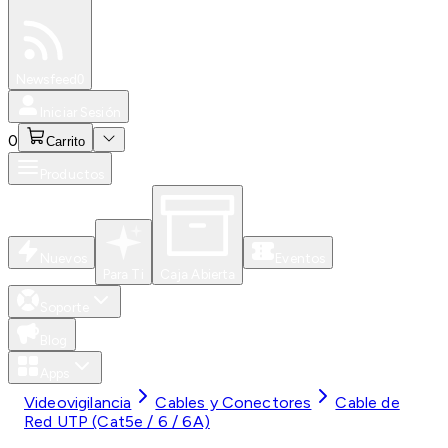
Especiales
Newsfeed
0
Iniciar Sesión
0
Carrito
Productos
Nuevos
Eventos
Para Ti
Caja Abierta
Soporte
Blog
Apps
Videovigilancia
Cables y Conectores
Cable de
Red UTP (Cat5e / 6 / 6A)